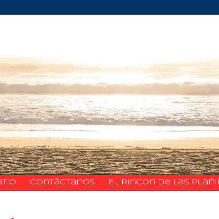
atio
​​​​​​​​​Contáctanos
El Rincon de las Plañ