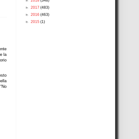
►
2018
(348)
►
2017
(483)
►
2016
(463)
►
2015
(1)
ente
e la
orio
esto
ella
 “No