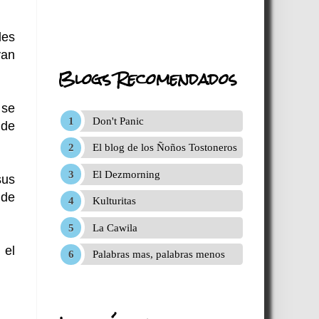
les
yan
Blogs Recomendados
 se
Don't Panic
 de
El blog de los Ñoños Tostoneros
El Dezmorning
sus
 de
Kulturitas
La Cawila
 el
Palabras mas, palabras menos