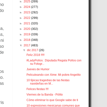
►
2025
(269)
mo
►
2024
(277)
do
►
2023
(292)
►
2022
(299)
►
2021
(320)
a,
►
2020
(302)
s,
►
2019
(339)
ni
►
2018
(348)
▼
2017
(483)
so
▼
dic 2017
(26)
de
Feliz 2018 !!!!!
#LadyPollos : Diputada Regala Pollos con
su Fotogr...
Jueves de Humor
os
Peliculeando con Xime: Mi pobre Angelito
o.
10 típicas tragedias de las fiestas
as
navideñas en M...
Felices fiestas !!!!
Viernes de la Banda - Pólito
Cómo eliminar lo que Google sabe de ti
ris
10 expresiones mexicanas comunes que