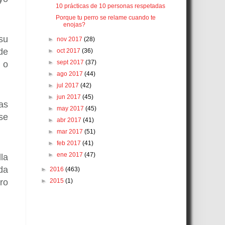
10 prácticas de 10 personas respetadas
Porque tu perro se relame cuando te
enojas?
su
►
nov 2017
(28)
de
►
oct 2017
(36)
►
sept 2017
(37)
 o
►
ago 2017
(44)
►
jul 2017
(42)
►
jun 2017
(45)
as
►
may 2017
(45)
se
►
abr 2017
(41)
►
mar 2017
(51)
►
feb 2017
(41)
►
ene 2017
(47)
la
da
►
2016
(463)
ero
►
2015
(1)