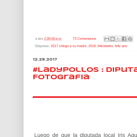
a la/s
2:00:00 p.m.
73 Comentarios
Etiquetas:
2017 chingo a su madre
,
2018
,
felicidades
,
feliz ano
12.29.2017
#LadyPollos : Diput
Fotografia
Luego de que la diputada local Iris Agu