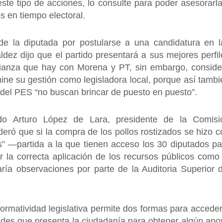
ste tipo de acciones, lo consulte para poder asesorarla
s en tiempo electoral.
 de la diputada por postularse a una candidatura en l
dez dijo que el partido presentará a sus mejores perfil
lianza que hay con Morena y PT, sin embargo, conside
mine su gestión como legisladora local, porque así tambi
 del PES “no buscan brincar de puesto en puesto”.
utado Arturo López de Lara, presidente de la Comisi
deró que si la compra de los pollos rostizados se hizo c
as” —partida a la que tienen acceso los 30 diputados pa
r la correcta aplicación de los recursos públicos como 
aría observaciones por parte de la Auditoria Superior d
normatividad legislativa permite dos formas para acceder
tudes que presenta la ciudadanía para obtener algún apo