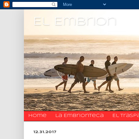
El Embrion
Home
La Embrionteca
El trasp
12.31.2017