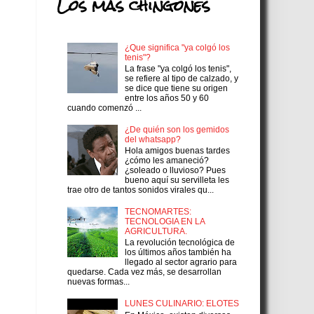
Los más chingones
¿Que significa "ya colgó los
tenis"?
La frase "ya colgó los tenis",
se refiere al tipo de calzado, y
se dice que tiene su origen
entre los años 50 y 60
cuando comenzó ...
¿De quién son los gemidos
del whatsapp?
Hola amigos buenas tardes
¿cómo les amaneció?
¿soleado o lluvioso? Pues
bueno aquí su servilleta les
trae otro de tantos sonidos virales qu...
TECNOMARTES:
TECNOLOGIA EN LA
AGRICULTURA.
La revolución tecnológica de
los últimos años también ha
llegado al sector agrario para
quedarse. Cada vez más, se desarrollan
nuevas formas...
LUNES CULINARIO: ELOTES