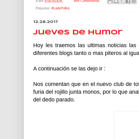
a la/s
8:00:00 a.m.
884 Comentarios
Etiquetas:
#LadyPollos
12.28.2017
Jueves de Humor
Hoy les traemos las ultimas noticias las
diferentes blogs tanto o mas piteros al igu
A continuación se las dejo ir :
Nos comentan que en el nuevo club de to
furia del rojillo junta monos, por lo que an
del dedo parado.