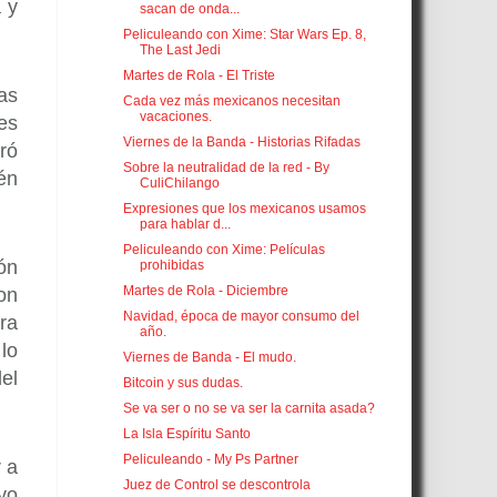
 y
sacan de onda...
Peliculeando con Xime: Star Wars Ep. 8,
The Last Jedi
Martes de Rola - El Triste
as
Cada vez más mexicanos necesitan
vacaciones.
es
Viernes de la Banda - Historias Rifadas
ró
Sobre la neutralidad de la red - By
én
CuliChilango
Expresiones que los mexicanos usamos
para hablar d...
Peliculeando con Xime: Películas
ón
prohibidas
Martes de Rola - Diciembre
on
Navidad, época de mayor consumo del
ra
año.
lo
Viernes de Banda - El mudo.
el
Bitcoin y sus dudas.
Se va ser o no se va ser la carnita asada?
La Isla Espíritu Santo
Peliculeando - My Ps Partner
 a
Juez de Control se descontrola
yo