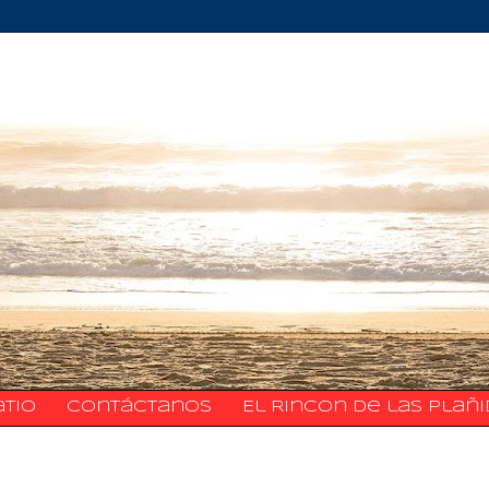
atio
​​​​​​​​​Contáctanos
El Rincon de las Plañ