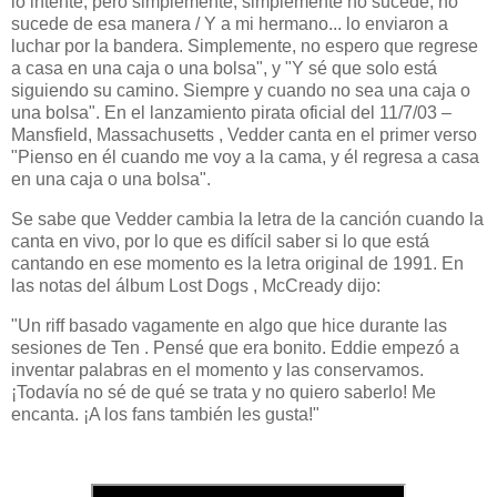
lo intenté, pero simplemente, simplemente no sucede, no
sucede de esa manera / Y a mi hermano... lo enviaron a
luchar por la bandera. Simplemente, no espero que regrese
a casa en una caja o una bolsa", y "Y sé que solo está
siguiendo su camino. Siempre y cuando no sea una caja o
una bolsa". En el lanzamiento pirata oficial del 11/7/03 –
Mansfield, Massachusetts , Vedder canta en el primer verso
"Pienso en él cuando me voy a la cama, y ​​él regresa a casa
en una caja o una bolsa".
Se sabe que Vedder cambia la letra de la canción cuando la
canta en vivo, por lo que es difícil saber si lo que está
cantando en ese momento es la letra original de 1991. En
las notas del álbum Lost Dogs , McCready dijo:
"Un riff basado vagamente en algo que hice durante las
sesiones de Ten . Pensé que era bonito. Eddie empezó a
inventar palabras en el momento y las conservamos.
¡Todavía no sé de qué se trata y no quiero saberlo! Me
encanta. ¡A los fans también les gusta!"