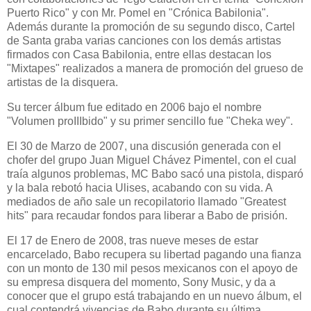
Puerto Rico" y con Mr. Pomel en "Crónica Babilonia".
Además durante la promoción de su segundo disco, Cartel
de Santa graba varias canciones con los demás artistas
firmados con Casa Babilonia, entre ellas destacan los
"Mixtapes" realizados a manera de promoción del grueso de
artistas de la disquera.
Su tercer álbum fue editado en 2006 bajo el nombre
"Volumen proIIIbido" y su primer sencillo fue "Cheka wey".
El 30 de Marzo de 2007, una discusión generada con el
chofer del grupo Juan Miguel Chávez Pimentel, con el cual
traía algunos problemas, MC Babo sacó una pistola, disparó
y la bala rebotó hacia Ulises, acabando con su vida. A
mediados de año sale un recopilatorio llamado "Greatest
hits" para recaudar fondos para liberar a Babo de prisión.
El 17 de Enero de 2008, tras nueve meses de estar
encarcelado, Babo recupera su libertad pagando una fianza
con un monto de 130 mil pesos mexicanos con el apoyo de
su empresa disquera del momento, Sony Music, y da a
conocer que el grupo está trabajando en un nuevo álbum, el
cual contendrá vivencias de Babo durante su última