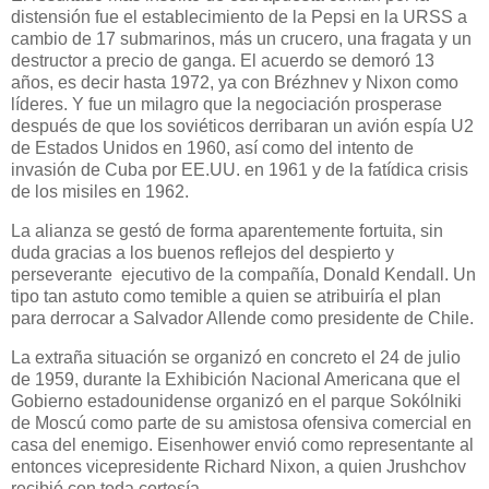
distensión fue el establecimiento de la Pepsi en la URSS a
cambio de 17 submarinos, más un crucero, una fragata y un
destructor a precio de ganga. El acuerdo se demoró 13
años, es decir hasta 1972, ya con Brézhnev y Nixon como
líderes. Y fue un milagro que la negociación prosperase
después de que los soviéticos derribaran un avión espía U2
de Estados Unidos en 1960, así como del intento de
invasión de Cuba por EE.UU. en 1961 y de la fatídica crisis
de los misiles en 1962.
La alianza se gestó de forma aparentemente fortuita, sin
duda gracias a los buenos reflejos del despierto y
perseverante
ejecutivo de la compañía, Donald Kendall. Un
tipo tan astuto como temible a quien se atribuiría el plan
para derrocar a Salvador Allende como presidente de Chile.
La extraña situación se organizó en concreto el 24 de julio
de 1959, durante la Exhibición Nacional Americana que el
Gobierno estadounidense organizó en el parque Sokólniki
de Moscú como parte de su amistosa ofensiva comercial en
casa del enemigo. Eisenhower envió como representante al
entonces vicepresidente Richard Nixon, a quien Jrushchov
recibió con toda cortesía.