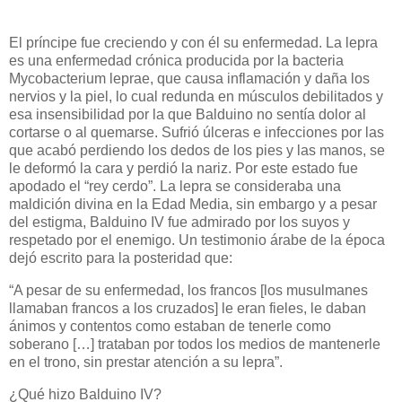
El príncipe fue creciendo y con él su enfermedad. La lepra
es una enfermedad crónica producida por la bacteria
Mycobacterium leprae, que causa inflamación y daña los
nervios y la piel, lo cual redunda en músculos debilitados y
esa insensibilidad por la que Balduino no sentía dolor al
cortarse o al quemarse. Sufrió úlceras e infecciones por las
que acabó perdiendo los dedos de los pies y las manos, se
le deformó la cara y perdió la nariz. Por este estado fue
apodado el “rey cerdo”. La lepra se consideraba una
maldición divina en la Edad Media, sin embargo y a pesar
del estigma, Balduino IV fue admirado por los suyos y
respetado por el enemigo. Un testimonio árabe de la época
dejó escrito para la posteridad que:
“A pesar de su enfermedad, los francos [los musulmanes
llamaban francos a los cruzados] le eran fieles, le daban
ánimos y contentos como estaban de tenerle como
soberano […] trataban por todos los medios de mantenerle
en el trono, sin prestar atención a su lepra”.
¿Qué hizo Balduino IV?