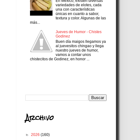
En México, existen diversas
variedades de elotes, cada
una con características
únicas en cuanto a sabor,
textura y color. Algunas de las
más...
Jueves de Humor - Chistes
Godinez
Buen día maigos llegamos ya
al juevesitos chingao y llega
nuestro jueves de humor,
vamos a contar unos
chistecitos de Godinez, en honor ...
Search
Archivo
►
2026
(160)