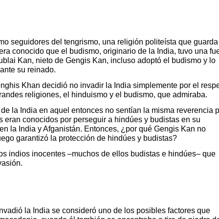
o seguidores del tengrismo, una religión politeísta que guarda
era conocido que el budismo, originario de la India, tuvo una fu
lai Kan, nieto de Gengis Kan, incluso adoptó el budismo y lo
rante su reinado.
enghis Khan decidió no invadir la India simplemente por el resp
grandes religiones, el hinduismo y el budismo, que admiraba.
de la India en aquel entonces no sentían la misma reverencia 
s eran conocidos por perseguir a hindúes y budistas en su
es en la India y Afganistán. Entonces, ¿por qué Gengis Kan no
uego garantizó la protección de hindúes y budistas?
os indios inocentes –muchos de ellos budistas e hindúes– que
vasión.
nvadió la India se consideró uno de los posibles factores que