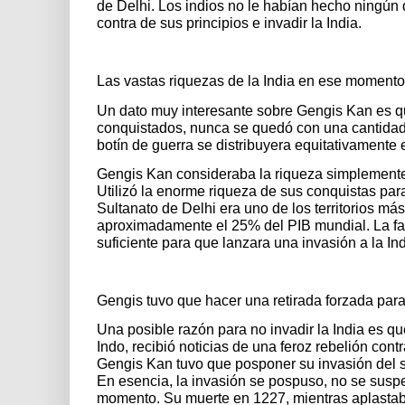
de Delhi. Los indios no le habían hecho ningún d
contra de sus principios e invadir la India.
Las vastas riquezas de la India en ese momento
Un dato muy interesante sobre Gengis Kan es que
conquistados, nunca se quedó con una cantidad 
botín de guerra se distribuyera equitativamente 
Gengis Kan consideraba la riqueza simplemente 
Utilizó la enorme riqueza de sus conquistas par
Sultanato de Delhi era uno de los territorios má
aproximadamente el 25% del PIB mundial. La fa
suficiente para que lanzara una invasión a la Ind
Gengis tuvo que hacer una retirada forzada par
Una posible razón para no invadir la India es qu
Indo, recibió noticias de una feroz rebelión cont
Gengis Kan tuvo que posponer su invasión del su
En esencia, la invasión se pospuso, no se sus
momento. Su muerte en 1227, mientras aplastaba l