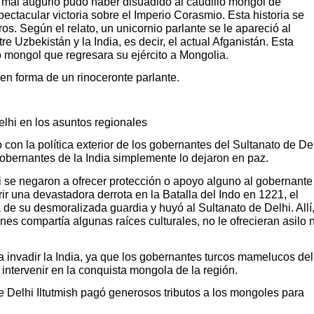
n mal augurio pudo haber disuadido al caudillo mongol de
pectacular victoria sobre el Imperio Corasmio. Esta historia se
s. Según el relato, un unicornio parlante se le apareció al
e Uzbekistán y la India, es decir, el actual Afganistán. Esta
o mongol que regresara su ejército a Mongolia.
 en forma de un rinoceronte parlante.
elhi en los asuntos regionales
on la política exterior de los gobernantes del Sultanato de Del
obernantes de la India simplemente lo dejaron en paz.
 se negaron a ofrecer protección o apoyo alguno al gobernante
rir una devastadora derrota en la Batalla del Indo en 1221, el
de su desmoralizada guardia y huyó al Sultanato de Delhi. Allí,
es compartía algunas raíces culturales, no le ofrecieran asilo n
a invadir la India, ya que los gobernantes turcos mamelucos del
 intervenir en la conquista mongola de la región.
e Delhi Iltutmish pagó generosos tributos a los mongoles para