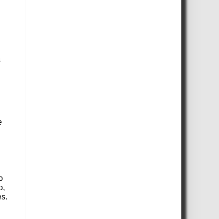
s
e
o
o,
es.