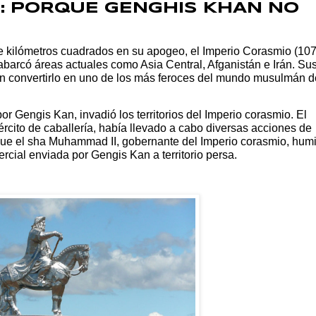
: PORQUE GENGHIS KHAN NO
de kilómetros cuadrados en su apogeo, el Imperio Corasmio (10
barcó áreas actuales como Asia Central, Afganistán e Irán. Su
on convertirlo en uno de los más feroces del mundo musulmán d
or Gengis Kan, invadió los territorios del Imperio corasmio. El
ército de caballería, había llevado a cabo diversas acciones de
que el sha Muhammad II, gobernante del Imperio corasmio, humi
cial enviada por Gengis Kan a territorio persa.