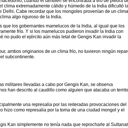
macedonio, cuando él también se encontraba a tiro de piedra de
el clima extremadamente cálido y húmedo de la India dificultó l
de Delhi. Cabe recordar que los mongoles provenían de un clim
clima algo riguroso de la India.
s que los gobernantes mamelucos de la India, al igual que los
amente frío. Y si los mamelucos pudieron invadir la India con
é no pudo el ejército aún más letal de Gengis Kan invadir la
, ambos originarios de un clima frío, no tuvieron ningún repar
 el subcontinente.
s militares llevadas a cabo por Gengis Kan, se observa
os han descrito al caudillo como alguien que atacaba un territo
ncipalmente una represalia por las reiteradas provocaciones del
 lo hizo como represalia por la toma de una ciudad mongol y el
gis Kan simplemente no tenía nada que reprocharle al Sultana