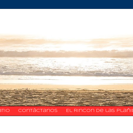
atio
​​​​​​​​​Contáctanos
El Rincon de las Plañ