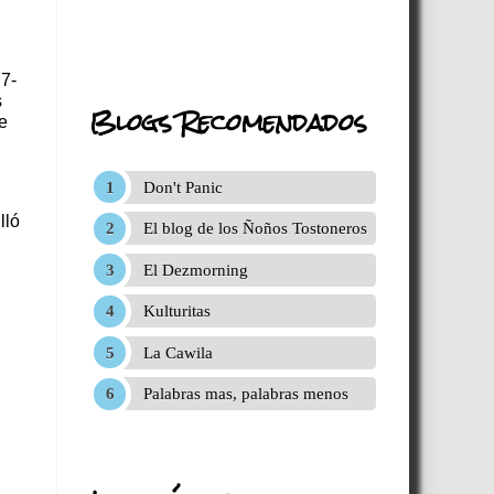
77-
s
Blogs Recomendados
e
Don't Panic
lló
El blog de los Ñoños Tostoneros
El Dezmorning
Kulturitas
La Cawila
Palabras mas, palabras menos