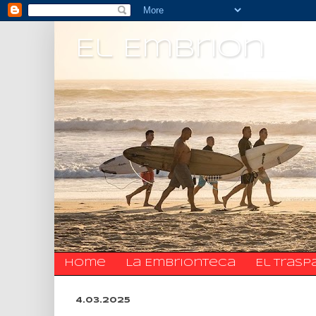
El Embrion
Home
La Embrionteca
El trasp
4.03.2025