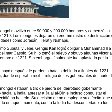
 mongol movilizó entre 90.000 y 200.000 hombres y comenzó su
de 1219. Los mongoles dejaron un enorme rastro de destrucción
iudades como Jorasán, Herat y Nishapu.
mo Subutai y Jebe, Gengis Kan logró obligar a Muhammad II a
del mar Caspio. Su hijo tomó el relevo y obtuvo algunas victoria
iembre de 1221. Sin embargo, finalmente fue aplastado por la
 huyó después de perder la batalla del Indo a finales de 1221.
hi, donde esperaba recibir refugio de los gobernantes del norte 
mongol estaban a tiro de piedra del derrotado gobernante
cia la India, apresar a Jalal al-Din e incluso conquistar el
idió no hacerlo. Su decisión de no desplegar su ejército, que 
ndo en aquel momento, contra la India ha desconcertado a los