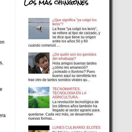
Los más chingones
¿Que significa "ya colgó los
tenis"?
La frase "ya colgó los tenis",
se refiere al tipo de calzado, y
se dice que tiene su origen
entre los años 50 y 60
 en
cuando comenzó ...
¿De quién son los gemidos
del whatsapp?
s,
Hola amigos buenas tardes
¿cómo les amaneció?
¿soleado o lluvioso? Pues
bueno aquí su servilleta les
trae otro de tantos sonidos virales qu...
de
TECNOMARTES:
TECNOLOGIA EN LA
AGRICULTURA.
La revolución tecnológica de
los últimos años también ha
llegado al sector agrario para
quedarse. Cada vez más, se desarrollan
era
nuevas formas...
LUNES CULINARIO: ELOTES