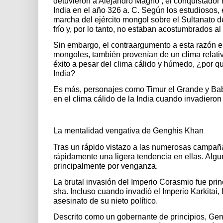
detuvieron a Alejandro Magno , el conquistador 
India en el año 326 a. C. Según los estudiosos, 
marcha del ejército mongol sobre el Sultanato 
frío y, por lo tanto, no estaban acostumbrados al 
Sin embargo, el contraargumento a esta razón e
mongoles, también provenían de un clima relativ
éxito a pesar del clima cálido y húmedo, ¿por qu
India?
Es más, personajes como Timur el Grande y Babur
en el clima cálido de la India cuando invadieron
La mentalidad vengativa de Genghis Khan
Tras un rápido vistazo a las numerosas campaña
rápidamente una ligera tendencia en ellas. Algun
principalmente por venganza.
La brutal invasión del Imperio Corasmio fue pri
sha. Incluso cuando invadió el Imperio Karkitai,
asesinato de su nieto político.
Descrito como un gobernante de principios, Gen