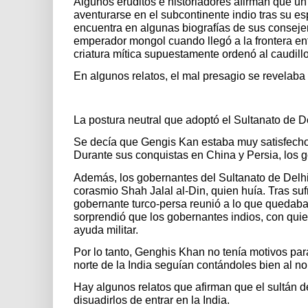
Algunos eruditos e historiadores afirman que u
aventurarse en el subcontinente indio tras su es
encuentra en algunas biografías de sus consejero
emperador mongol cuando llegó a la frontera entr
criatura mítica supuestamente ordenó al caudill
En algunos relatos, el mal presagio se revelaba
La postura neutral que adoptó el Sultanato de D
Se decía que Gengis Kan estaba muy satisfecho c
Durante sus conquistas en China y Persia, los g
Además, los gobernantes del Sultanato de Delhi
corasmio Shah Jalal al-Din, quien huía. Tras suf
gobernante turco-persa reunió a lo que quedaba 
sorprendió que los gobernantes indios, con quien
ayuda militar.
Por lo tanto, Genghis Khan no tenía motivos par
norte de la India seguían contándoles bien al no
Hay algunos relatos que afirman que el sultán d
disuadirlos de entrar en la India.