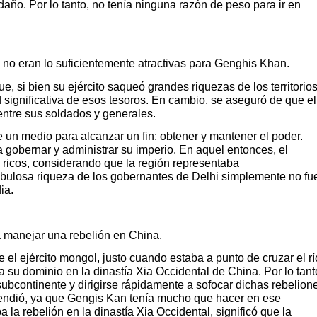
año. Por lo tanto, no tenía ninguna razón de peso para ir en
 no eran lo suficientemente atractivas para Genghis Khan.
, si bien su ejército saqueó grandes riquezas de los territorio
significativa de esos tesoros. En cambio, se aseguró de que el
entre sus soldados y generales.
un medio para alcanzar un fin: obtener y mantener el poder.
a gobernar y administrar su imperio. En aquel entonces, el
s ricos, considerando que la región representaba
bulosa riqueza de los gobernantes de Delhi simplemente no fu
ia.
a manejar una rebelión en China.
e el ejército mongol, justo cuando estaba a punto de cruzar el rí
ra su dominio en la dinastía Xia Occidental de China. Por lo tant
bcontinente y dirigirse rápidamente a sofocar dichas rebelion
pendió, ya que Gengis Kan tenía mucho que hacer en ese
a rebelión en la dinastía Xia Occidental, significó que la