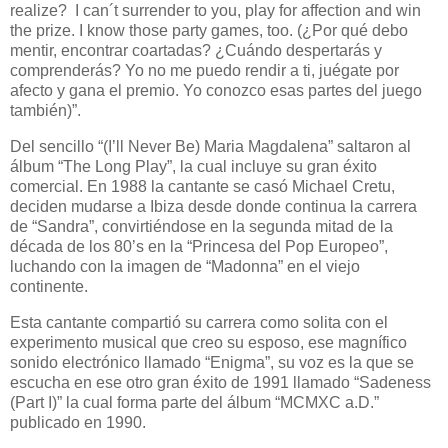
realize?
I can´t surrender to you, play for affection and win
the prize. I know those party games, too. (¿Por qué debo
mentir, encontrar coartadas? ¿Cuándo despertarás y
comprenderás? Yo no me puedo rendir a ti, juégate por
afecto y gana el premio. Yo conozco esas partes del juego
también)”.
Del sencillo “(I’ll Never Be) Maria Magdalena” saltaron al
álbum “The Long Play”, la cual incluye su gran éxito
comercial. En 1988 la cantante se casó Michael Cretu,
deciden mudarse a Ibiza desde donde continua la carrera
de “Sandra”, convirtiéndose en la segunda mitad de la
década de los 80’s en la “Princesa del Pop Europeo”,
luchando con la imagen de “Madonna” en el viejo
continente.
Esta cantante compartió su carrera como solita con el
experimento musical que creo su esposo, ese magnífico
sonido electrónico llamado “Enigma”, su voz es la que se
escucha en ese otro gran éxito de 1991 llamado “Sadeness
(Part I)” la cual forma parte del álbum “MCMXC a.D.”
publicado en 1990.