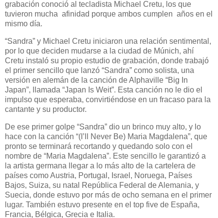
grabación conoció al tecladista Michael Cretu, los que
tuvieron mucha
afinidad porque ambos cumplen
años en el
mismo día.
“Sandra” y Michael Cretu iniciaron una relación sentimental,
por lo que deciden mudarse a la ciudad de Múnich, ahí
Cretu instaló su propio estudio de grabación, donde trabajó
el primer sencillo que lanzó “Sandra” como solista, una
versión en alemán de la canción de Alphaville “Big In
Japan”, llamada “Japan Is Weit”. Esta canción no le dio el
impulso que esperaba, convirtiéndose en un fracaso para la
cantante y su productor.
De ese primer golpe “Sandra” dio un brinco muy alto, y lo
hace con la canción “(I’ll Never Be) Maria Magdalena”, que
pronto se terminará recortando y quedando solo con el
nombre de “Maria Magdalena”. Este sencillo le garantizó a
la artista germana llegar a lo más alto de la cartelera de
países como Austria, Portugal, Israel, Noruega, Países
Bajos, Suiza, su natal República Federal de Alemania, y
Suecia, donde estuvo por más de ocho semana en el primer
lugar. También estuvo presente en el top five de España,
Francia, Bélgica, Grecia e Italia.