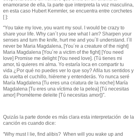
enamorarse de ella, la parte que interpreta la voz masculina,
en esta caso Hubert Kemmler, se encuentra entre corchetes
[ ]:
“You take my love, you want my soul. I would be crazy to
share your life. Why can´t you see what I am? Sharpen your
senses and turn the knife, hurt me and you´ll understand. I´ll
never be Maria Magdalena, [You´re a creature of the night]
Maria Magdalena [You´re a victim of the fight] [You need
love] Promise me delight [You need love]. (Tú tienes mi
amor, tú quieres mi alma. Yo estaría loca en compartir tu
vida ¿Por qué no puedes ver lo que soy? Afila tus sentidos y
da vuelta el cuchillo, hiéreme y entenderás. Yo nunca seré
María Magdalena [Tu eres una criatura de la noche] María
Magdalena [Tu eres una víctima de la pelea] [Tú necesitas
amor] Prométeme deleite [Tú necesitas amor])”.
Quizás la parte donde es más clara esta interpretación
de la
canción es cuando dice:
“Why must I lie, find alibis?
When will you wake up and