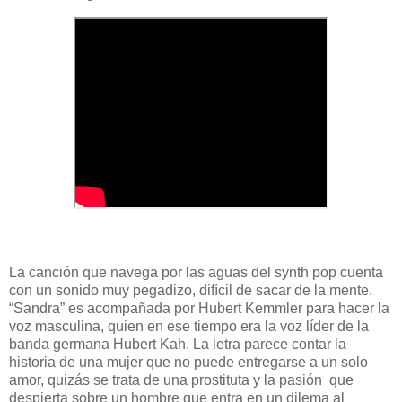
La canción que navega por las aguas del synth pop cuenta
con un sonido muy pegadizo, difícil de sacar de la mente.
“Sandra” es acompañada por Hubert Kemmler para hacer la
voz masculina, quien en ese tiempo era la voz líder de la
banda germana Hubert Kah. La letra parece contar la
historia de una mujer que no puede entregarse a un solo
amor, quizás se trata de una prostituta y la pasión
que
despierta sobre un hombre que entra en un dilema al