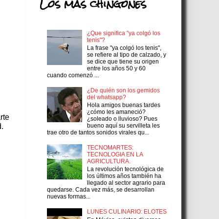
Los más chingones
¿Que significa "ya colgó los
tenis"?
La frase "ya colgó los tenis",
se refiere al tipo de calzado, y
se dice que tiene su origen
entre los años 50 y 60
cuando comenzó ...
¿De quién son los gemidos
del whatsapp?
Hola amigos buenas tardes
¿cómo les amaneció?
rte
¿soleado o lluvioso? Pues
bueno aquí su servilleta les
.
trae otro de tantos sonidos virales qu...
TECNOMARTES:
TECNOLOGIA EN LA
AGRICULTURA.
La revolución tecnológica de
los últimos años también ha
llegado al sector agrario para
quedarse. Cada vez más, se desarrollan
nuevas formas...
LUNES CULINARIO: ELOTES