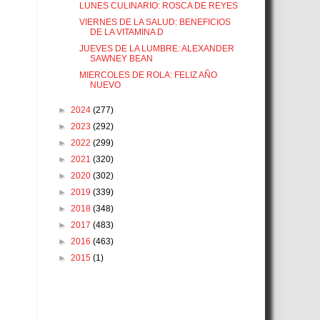
LUNES CULINARIO: ROSCA DE REYES
VIERNES DE LA SALUD: BENEFICIOS
DE LA VITAMINA D
JUEVES DE LA LUMBRE: ALEXANDER
SAWNEY BEAN
MIERCOLES DE ROLA: FELIZ AÑO
NUEVO
►
2024
(277)
►
2023
(292)
►
2022
(299)
►
2021
(320)
►
2020
(302)
►
2019
(339)
►
2018
(348)
►
2017
(483)
►
2016
(463)
►
2015
(1)