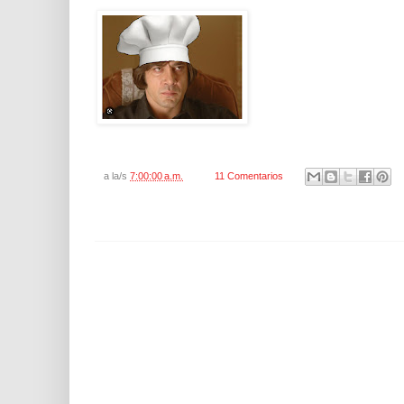
a la/s
7:00:00 a.m.
11 Comentarios