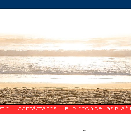
atio
​​​​​​​​​Contáctanos
El Rincon de las Plañ