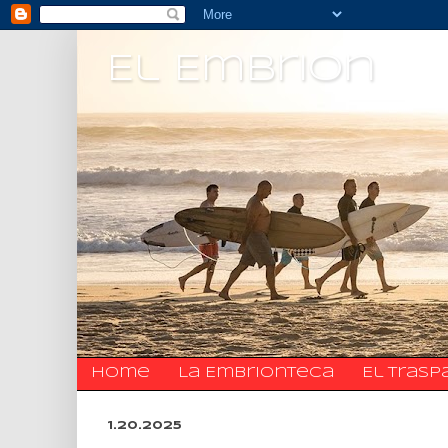
El Embrion
Home
La Embrionteca
El trasp
1.20.2025