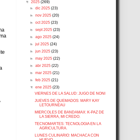
▼
2025
(269)
►
dic 2025
(23)
►
nov 2025
(20)
►
oct 2025
(23)
ma
►
sept 2025
(23)
rma
►
ago 2025
(24)
►
jul 2025
(24)
►
jun 2025
(23)
ite
►
may 2025
(22)
►
abr 2025
(22)
ta
►
mar 2025
(21)
►
feb 2025
(21)
▼
ene 2025
(23)
VIERNES DE LA SALUD: JUGO DE NONI
,
JUEVES DE QUEMADOS: MARY KAY
LETOURNEAU
MIERCOLES DE BANDAMAX: K-PAZ DE
LA SIERRA, MI CREDO.
TECNOMARTES: TECNOLOGIA EN LA
AGRICULTURA.
LUNES CULINARIO: MACHACA CON
HUEVO