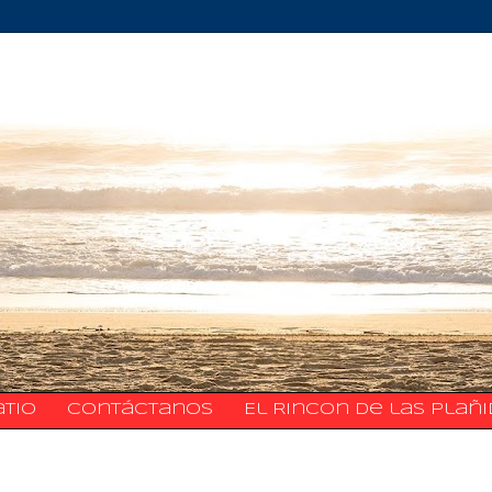
atio
​​​​​​​​​Contáctanos
El Rincon de las Plañ