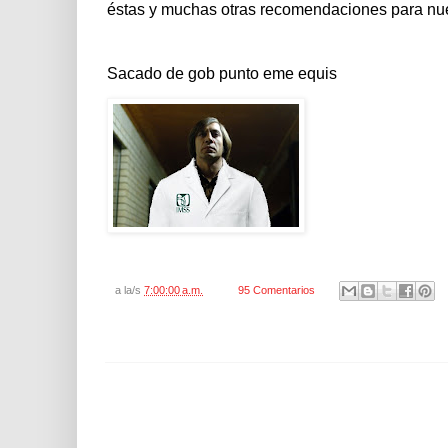
éstas y muchas otras recomendaciones para nuest
Sacado de gob punto eme equis
a la/s
7:00:00 a.m.
95 Comentarios