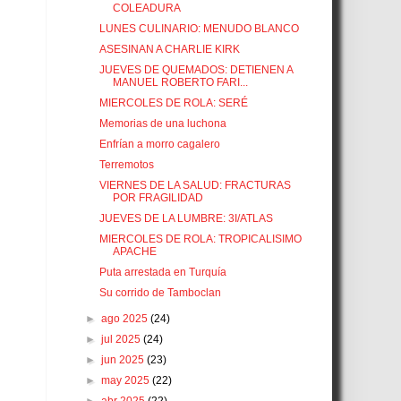
COLEADURA
LUNES CULINARIO: MENUDO BLANCO
ASESINAN A CHARLIE KIRK
JUEVES DE QUEMADOS: DETIENEN A
MANUEL ROBERTO FARI...
MIERCOLES DE ROLA: SERÉ
Memorias de una luchona
Enfrían a morro cagalero
Terremotos
VIERNES DE LA SALUD: FRACTURAS
POR FRAGILIDAD
JUEVES DE LA LUMBRE: 3I/ATLAS
MIERCOLES DE ROLA: TROPICALISIMO
APACHE
Puta arrestada en Turquía
Su corrido de Tamboclan
►
ago 2025
(24)
►
jul 2025
(24)
►
jun 2025
(23)
►
may 2025
(22)