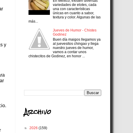
En México, existen diversas
variedades de elotes, cada
ar
una con características
únicas en cuanto a sabor,
textura y color. Algunas de las
más...
Jueves de Humor - Chistes
Godinez
Buen día maigos llegamos ya
al juevesitos chingao y llega
s y
nuestro jueves de humor,
vamos a contar unos
chistecitos de Godinez, en honor ...
Search
ara
ar
io.
Archivo
►
2026
(159)
r