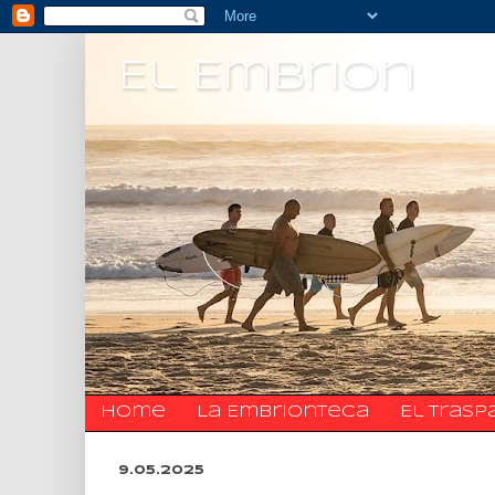
El Embrion
Home
La Embrionteca
El trasp
9.05.2025