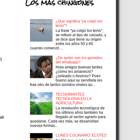
Los más chingones
¿Que significa "ya colgó los
tenis"?
La frase "ya colgó los tenis",
se refiere al tipo de calzado, y
se dice que tiene su origen
entre los años 50 y 60
cuando comenzó ...
¿De quién son los gemidos
o
del whatsapp?
Hola amigos buenas tardes
¿cómo les amaneció?
¿soleado o lluvioso? Pues
bueno aquí su servilleta les
trae otro de tantos sonidos virales qu...
TECNOMARTES:
TECNOLOGIA EN LA
AGRICULTURA.
La revolución tecnológica de
los últimos años también ha
se
llegado al sector agrario para
quedarse. Cada vez más, se desarrollan
nuevas formas...
LUNES CULINARIO: ELOTES