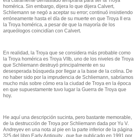
era claramente demasiado temprana para ser la Troya
homérica. Sin embargo, dijera lo que dijera Calvert,
Schliemann se negó a aceptar su error; continuó insistiendo
erróneamente hasta el día de su muerte en que Troya II era
la Troya homérica, a pesar de que la mayoría de los
arqueólogos coincidían con Calvert.
En realidad, la Troya que se considera más probable como
la Troya homérica es Troya VIIb, uno de los niveles de Troya
que Schliemann destruyó principalmente en su
desesperada búsqueda por llegar a la base de la colina. De
no haber sido por la imprudencia de Schliemann, sabríamos
mucho más sobre cómo era la ciudad de Troya en la época
en que supuestamente tuvo lugar la Guerra de Troya que
hoy.
He aquí una descripción sucinta, pero bastante memorable,
de la destrucción de Troya por Schliemann dada por Yu V.
Andreyev en una nota al pie en la parte inferior de la página
325 del libro Early Antiquity , que fue publicado en 1991 por