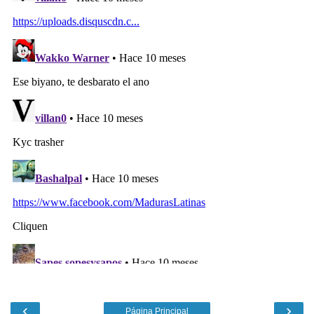
‹
›
Página Principal