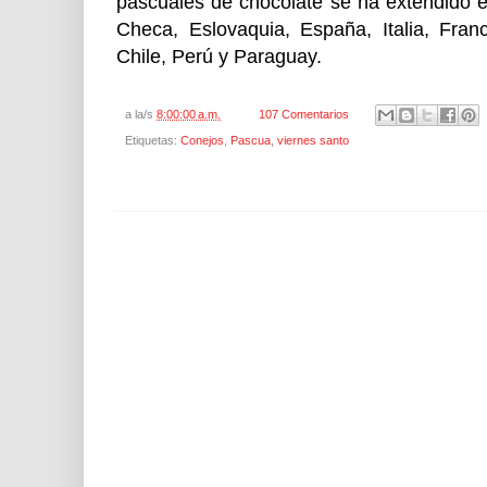
pascuales de chocolate se ha extendido 
Checa, Eslovaquia, España, Italia, Fran
Chile, Perú y Paraguay.
a la/s
8:00:00 a.m.
107 Comentarios
Etiquetas:
Conejos
,
Pascua
,
viernes santo