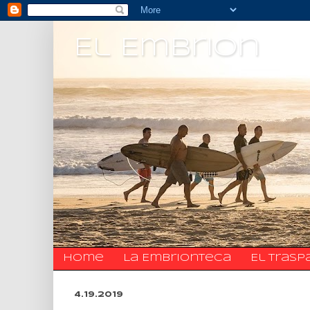
El Embrion
Home
La Embrionteca
El trasp
4.19.2019