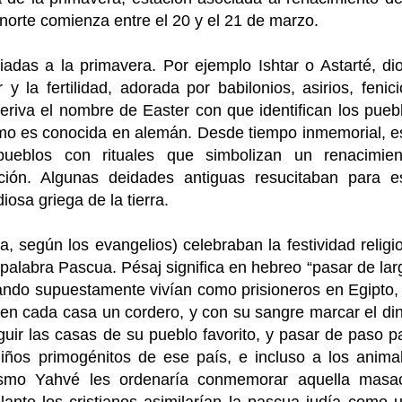
o norte comienza entre el 20 y el 21 de marzo.
adas a la primavera. Por ejemplo Ishtar o Astarté, di
la fertilidad, adorada por babilonios, asirios, fenici
eriva el nombre de Easter con que identifican los pueb
como es conocida en alemán. Desde tiempo inmemorial, e
ueblos con rituales que simbolizan un renacimien
cción. Algunas deidades antiguas resucitaban para e
osa griega de la tierra.
a, según los evangelios) celebraban la festividad religi
 palabra Pascua. Pésaj significa en hebreo “pasar de lar
uando supuestamente vivían como prisioneros en Egipto,
 en cada casa un cordero, y con su sangre marcar el din
guir las casas de su pueblo favorito, y pasar de paso p
iños primogénitos de ese país, e incluso a los anima
ismo Yahvé les ordenaría conmemorar aquella masa