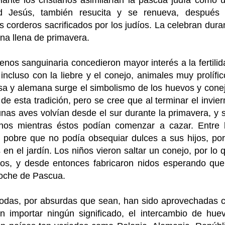
lante los cristianos asimilarían la pascua judía como 
d Jesús, también resucita y se renueva, después
s corderos sacrificados por los judíos. La celebran dura
na llena de primavera.
os sanguinaria concedieron mayor interés a la fertilid
ncluso con la liebre y el conejo, animales muy prolífic
esa y alemana surge el simbolismo de los huevos y cone
e esta tradición, pero se cree que al terminar el invier
nas aves volvían desde el sur durante la primavera, y 
nos mientras éstos podían comenzar a cazar. Entre 
 pobre que no podía obsequiar dulces a sus hijos, por
n el jardín. Los niños vieron saltar un conejo, por lo 
os, y desde entonces fabricaron nidos esperando que
 noche de Pascua.
 todas, por absurdas que sean, han sido aprovechadas 
in importar ningún significado, el intercambio de hue