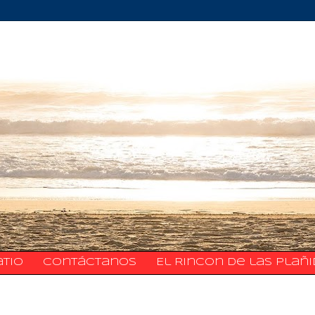
atio
​​​​​​​​​Contáctanos
El Rincon de las Plañ