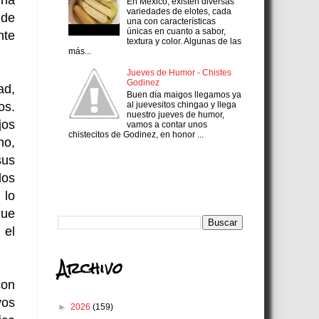
una
En México, existen diversas
variedades de elotes, cada
 de
una con características
únicas en cuanto a sabor,
nte
textura y color. Algunas de las
más...
Jueves de Humor - Chistes
Godinez
ad,
Buen día maigos llegamos ya
al juevesitos chingao y llega
os.
nuestro jueves de humor,
jos
vamos a contar unos
chistecitos de Godinez, en honor ...
no,
sus
Search
los
 lo
que
 el
Archivo
con
vos
►
2026
(159)