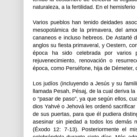
naturaleza, a la fertilidad. En el hemisferi
Varios pueblos han tenido deidades asoci
mesopotámica de la primavera, del amor y 
cananeos e incluso hebreos. De Astarté d
anglos su fiesta primaveral, y Oestern, 
época ha sido celebrada por varios p
rejuvenecimiento, renovación o resurre
época, como Perséfone, hija de Démeter, di
Los judíos (incluyendo a Jesús y su famili
llamada Pesah, Pésaj, de la cual deriva la
o “pasar de paso”, ya que según ellos, c
dios Yahvé o Jehová les ordenó sacrificar
de sus puertas, para que él pudiera distin
asesinar sin piedad a todos los demás n
(Éxodo 12: 7-13). Posteriormente el m