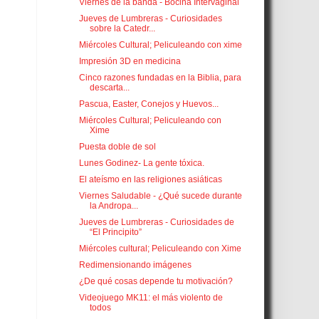
Viernes de la banda - Bocina Intervaginal
Jueves de Lumbreras - Curiosidades
sobre la Catedr...
Miércoles Cultural; Peliculeando con xime
Impresión 3D en medicina
Cinco razones fundadas en la Biblia, para
descarta...
Pascua, Easter, Conejos y Huevos...
Miércoles Cultural; Peliculeando con
Xime
Puesta doble de sol
Lunes Godinez- La gente tóxica.
El ateísmo en las religiones asiáticas
Viernes Saludable - ¿Qué sucede durante
la Andropa...
Jueves de Lumbreras - Curiosidades de
“El Principito”
Miércoles cultural; Peliculeando con Xime
Redimensionando imágenes
¿De qué cosas depende tu motivación?
Videojuego MK11: el más violento de
todos