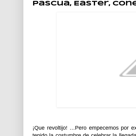
Pascua, Easter, Cone
¡Que
revoltijo! …Pero empecemos por exp
tenido la costumbre de celebrar la llegad