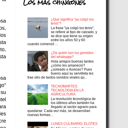
Los más chingones
¿Que significa "ya colgó los
osa
tenis"?
os,
La frase "ya colgó los tenis",
se refiere al tipo de calzado, y
los
se dice que tiene su origen
entre los años 50 y 60
sta
cuando comenzó ...
to,
¿De quién son los gemidos
sta
del whatsapp?
Hola amigos buenas tardes
¿cómo les amaneció?
¿soleado o lluvioso? Pues
bueno aquí su servilleta les
osa
trae otro de tantos sonidos virales qu...
go”
TECNOMARTES:
TECNOLOGIA EN LA
 su
AGRICULTURA.
tel
La revolución tecnológica de
los últimos años también ha
ara
llegado al sector agrario para
quedarse. Cada vez más, se desarrollan
les
nuevas formas...
cre
LUNES CULINARIO: ELOTES