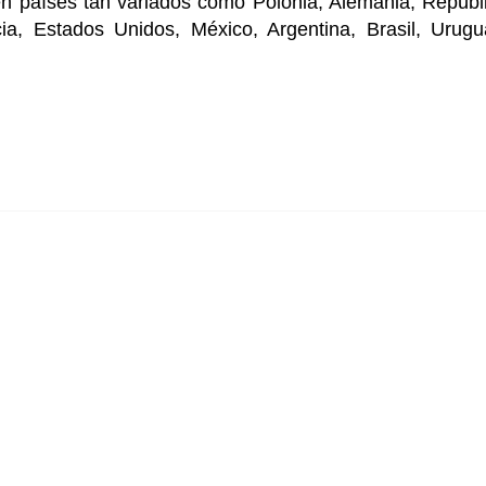
en países tan variados como Polonia, Alemania, Repúbl
cia, Estados Unidos, México, Argentina, Brasil, Urugu