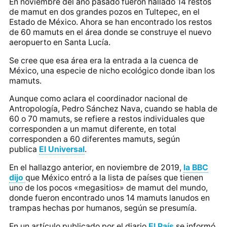
En noviembre del año pasado fueron hallado 14 restos
de mamut en dos grandes pozos en Tultepec, en el
Estado de México.
Ahora se han encontrado los restos
de 60 mamuts en el área
donde se construye el nuevo
aeropuerto en Santa Lucía.
Se cree que esa área era la entrada a la cuenca de
México, una especie de nicho ecológico donde iban los
mamuts.
Aunque como aclara el coordinador nacional de
Antropología, Pedro Sánchez Nava, cuando se habla de
60 o 70 mamuts,
se refiere a restos individuales que
corresponden a un mamut diferente
, en total
corresponden a 60 diferentes mamuts, según
publica
El Universal
.
En el hallazgo anterior, en noviembre de 2019,
la BBC
dijo
que
México entró a la lista de países que tienen
uno de los pocos «megasitios» de mamut del mundo
,
donde fueron encontrado unos 14 mamuts lanudos en
trampas hechas por humanos, según se presumía.
En un artículo publicado por el diario
El País
se informó