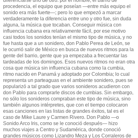
diferenciarse uno de otro: por el nombre, el barrio de
procedencia, el equipo que poseían —entre más equipo el
sonido era más fuerte—; pero lo que empezó a marcar
verdaderamente la diferencia entre uno y otro fue, sin duda
alguna, la música que tocaban. Conseguir música con
influencia cubana era relativamente fácil, por ese motivo
casi todos los sonidos tenían el mismo tipo de música, y no
fue hasta que a un sonidero, don Pablo Perea de León, se
le ocurrió salir de México en busca de nuevos ritmos para la
gente del barrio, gente que ya empezaba a frecuentar las
tardeadas de los domingos. Esos nuevos ritmos no eran otra
cosa que música sin influencia cubana como la cumbia,
ritmo nacido en Panamá y adoptado por Colombia; lo cual
representa un parteaguas en el ambiente sonidero, pues se
popularizó a tal grado que varios sonideros acudieron con
don Pablo para comprarle discos de cumbias. Sin embargo,
no sólo los sonideros compraban este tipo de música, sino
también algunos intérpretes, que con el tiempo colocaron
esas canciones en las listas de grandes éxitos, tal es el
caso de Mike Laure y Carmen Rivero. Don Pablo —o
Sonido Arco Iris, como se le conoció después— hizo
muchos viajes a Centro y Sudamérica, donde conoció
grandes músicos como Lizandro Meza y Los Corraleros de