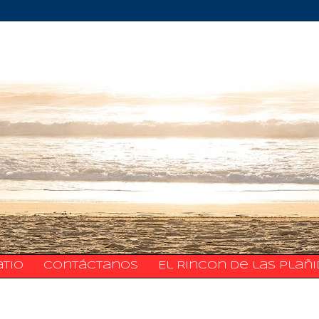
atio
​​​​​​​​​Contáctanos
El Rincon de las Plañ