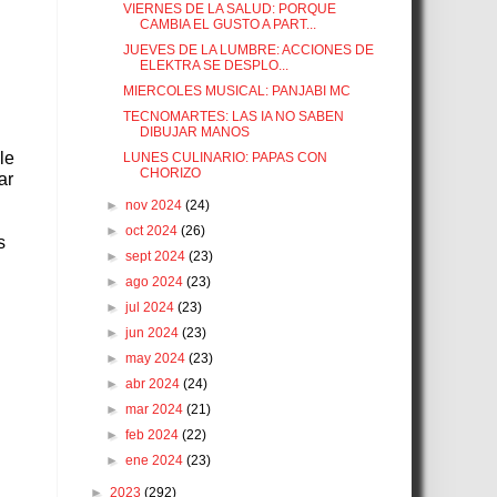
VIERNES DE LA SALUD: PORQUE
CAMBIA EL GUSTO A PART...
JUEVES DE LA LUMBRE: ACCIONES DE
ELEKTRA SE DESPLO...
MIERCOLES MUSICAL: PANJABI MC
TECNOMARTES: LAS IA NO SABEN
DIBUJAR MANOS
le
LUNES CULINARIO: PAPAS CON
CHORIZO
ar
►
nov 2024
(24)
►
oct 2024
(26)
s
►
sept 2024
(23)
►
ago 2024
(23)
►
jul 2024
(23)
►
jun 2024
(23)
►
may 2024
(23)
l
►
abr 2024
(24)
►
mar 2024
(21)
►
feb 2024
(22)
►
ene 2024
(23)
►
2023
(292)