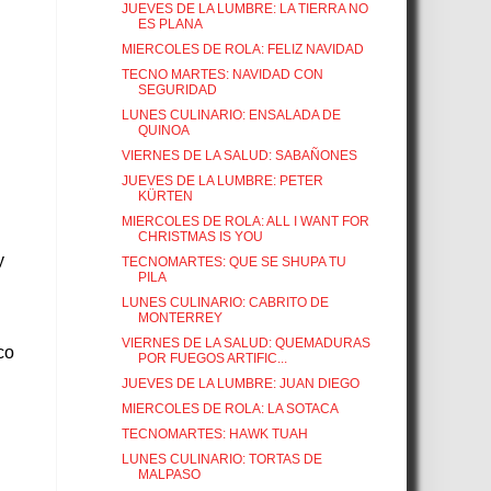
JUEVES DE LA LUMBRE: LA TIERRA NO
ES PLANA
MIERCOLES DE ROLA: FELIZ NAVIDAD
TECNO MARTES: NAVIDAD CON
SEGURIDAD
LUNES CULINARIO: ENSALADA DE
QUINOA
VIERNES DE LA SALUD: SABAÑONES
JUEVES DE LA LUMBRE: PETER
KÜRTEN
MIERCOLES DE ROLA: ALL I WANT FOR
CHRISTMAS IS YOU
y
TECNOMARTES: QUE SE SHUPA TU
PILA
LUNES CULINARIO: CABRITO DE
MONTERREY
VIERNES DE LA SALUD: QUEMADURAS
co
POR FUEGOS ARTIFIC...
JUEVES DE LA LUMBRE: JUAN DIEGO
MIERCOLES DE ROLA: LA SOTACA
TECNOMARTES: HAWK TUAH
LUNES CULINARIO: TORTAS DE
MALPASO