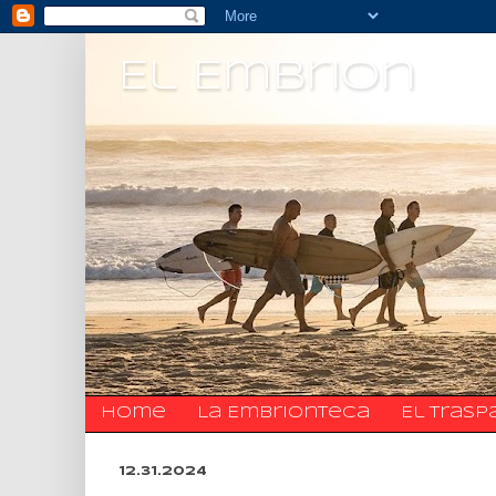
El Embrion
Home
La Embrionteca
El trasp
12.31.2024