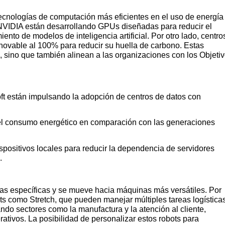
 tecnologías de computación más eficientes en el uso de energía
IDIA están desarrollando GPUs diseñadas para reducir el
to de modelos de inteligencia artificial. Por otro lado, centro
novable al 100% para reducir su huella de carbono. Estas
 sino que también alinean a las organizaciones con los Objeti
t están impulsando la adopción de centros de datos con
el consumo energético en comparación con las generaciones
ositivos locales para reducir la dependencia de servidores
.
reas específicas y se mueve hacia máquinas más versátiles. Por
s como Stretch, que pueden manejar múltiples tareas logística
do sectores como la manufactura y la atención al cliente,
ativos. La posibilidad de personalizar estos robots para