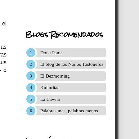
 el
Blogs Recomendados
las
Don't Panic
ras
sus
El blog de los Ñoños Tostoneros
» o
El Dezmorning
Kulturitas
La Cawila
Palabras mas, palabras menos