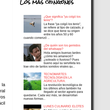
Los más chingones
¿Que significa "ya colgó los
tenis"?
La frase "ya colgó los tenis",
se refiere al tipo de calzado, y
se dice que tiene su origen
entre los años 50 y 60
cuando comenzó ...
¿De quién son los gemidos
del whatsapp?
Hola amigos buenas tardes
¿cómo les amaneció?
¿soleado o lluvioso? Pues
bueno aquí su servilleta les
trae otro de tantos sonidos virales qu...
TECNOMARTES:
TECNOLOGIA EN LA
AGRICULTURA.
 la
La revolución tecnológica de
los últimos años también ha
ral
llegado al sector agrario para
quedarse. Cada vez más, se desarrollan
ros
nuevas formas...
cil
LUNES CULINARIO: ELOTES