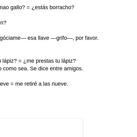
mao gallo? = ¿estás borracho?
ón?
egóciame— esa llave —grifo—, por favor.
tu lápiz? = ¿me prestas tu lápiz?
 o como sea. Se dice entre amigos.
nueve = me retiré a las nueve.