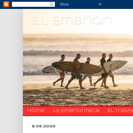
El Embrion
Home
La Embrionteca
El trasp
8.05.2020