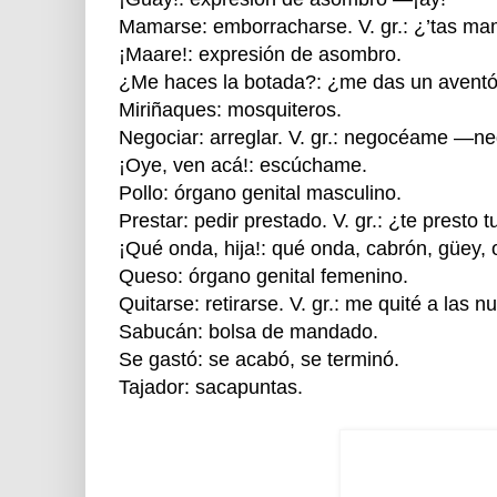
Mamarse: emborracharse. V. gr.: ¿’tas ma
¡Maare!: expresión de asombro.
¿Me haces la botada?: ¿me das un avent
Miriñaques: mosquiteros.
Negociar: arreglar. V. gr.: negocéame —n
¡Oye, ven acá!: escúchame.
Pollo: órgano genital masculino.
Prestar: pedir prestado. V. gr.: ¿te presto 
¡Qué onda, hija!: qué onda, cabrón, güey,
Queso: órgano genital femenino.
Quitarse: retirarse. V. gr.: me quité a las 
Sabucán: bolsa de mandado.
Se gastó: se acabó, se terminó.
Tajador: sacapuntas.