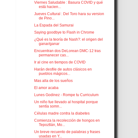
Viernes Saludable : Basura COVID y qué
está hacien...
Jueves Cultural : Del Toro hara su version
de Pino...
La Espada del Samurai
Saying goodbye to Flash in Chrome
¿Qué es la teoría de Nash?: el origen del
ganar/ganar
Encuentran dos DeLorean DMC-12 tras
permanecer cas...
Ir al cine en tiempos de COVID
Harán desfile de autos clásicos en
pueblos mágicos...
Mas alla de los sueños
El amor acaba
Lunes Godinez - Rompe tu Curriculum
Un niño fue llevado al hospital porque
sentía somn...
Células madre contra la diabetes
Comienza la recolección de hongos en
Tepoztlán, Mo...
Un breve recuento de palabras y frases
usadas en Y...