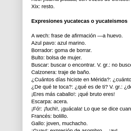
Xix: resto.
Expresiones yucatecas o yucateismos
A wech: frase de afirmación —a huevo.
Azul pavo: azul marino.
Borrador: goma de borrar.
Bulto: bolsa de mujer.
Buscar: buscar o encontrar. V. gr.: no busc
Calzonera: traje de baño.
¿Cuántos días hiciste en Mérida?: ¿cuánto
¿De qué te toca?: ¿qué es de ti? V. gr.: ¿
¡Eres más caballo!: ¡qué bruto eres!
Escarpa: acera.
¡Fó!: ¡fuchi!, ¡guácala! Lo que se dice cua
Francés: bolillo.
Gallo: joven, muchacho.
¡Guay!: expresión de asombro —¡ay!