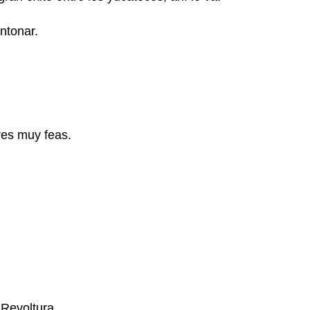
ntonar.
res muy feas.
 Revoltura.