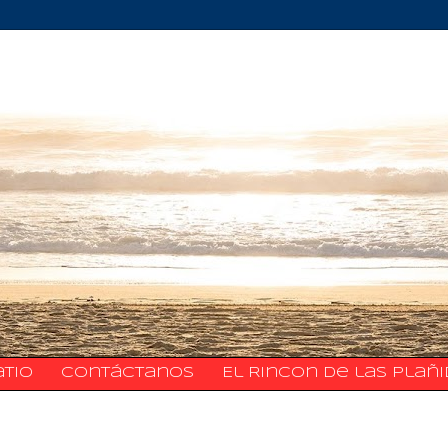
atio
​​​​​​​​​Contáctanos
El Rincon de las Plañ