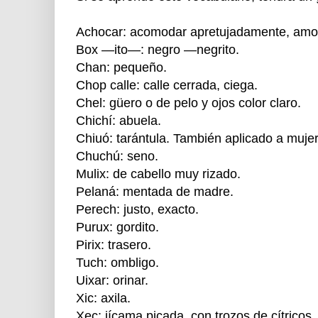
Achocar: acomodar apretujadamente, amo
Box —ito—: negro —negrito.
Chan: pequeño.
Chop calle: calle cerrada, ciega.
Chel: güero o de pelo y ojos color claro.
Chichí: abuela.
Chiuó: tarántula. También aplicado a muje
Chuchú: seno.
Mulix: de cabello muy rizado.
Pelaná: mentada de madre.
Perech: justo, exacto.
Purux: gordito.
Pirix: trasero.
Tuch: ombligo.
Uixar: orinar.
Xic: axila.
Xec: jícama picada, con trozos de cítricos.