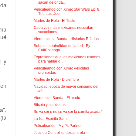
sacan de onda...
eda
Peliculeando con Xime: Star Wars Ep. 8,
The Last Jedi
Martes de Rola - El Triste
rma
Cada vez más mexicanos necesitan
vacaciones.
qué
Viernes de la Banda - Historias Rifadas
Sobre la neutralidad de la red - By
CuliChilango
Expresiones que los mexicanos usamos
l y
para hablar d...
Peliculeando con Xime: Películas
prohibidas
Martes de Rola - Diciembre
 en
Navidad, época de mayor consumo del
año.
Viernes de Banda - El mudo.
Bitcoin y sus dudas.
a”.
Se va ser o no se va ser la carnita asada?
(la
La Isla Espíritu Santo
Peliculeando - My Ps Partner
Juez de Control se descontrola