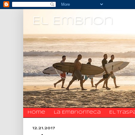
El Embrion
Home
La Embrionteca
El trasp
12.21.2017