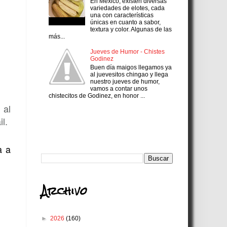
En México, existen diversas
variedades de elotes, cada
una con características
únicas en cuanto a sabor,
textura y color. Algunas de las
más...
Jueves de Humor - Chistes
Godinez
Buen día maigos llegamos ya
al juevesitos chingao y llega
nuestro jueves de humor,
vamos a contar unos
chistecitos de Godinez, en honor ...
 al
l.
Search
a a
Archivo
►
2026
(160)