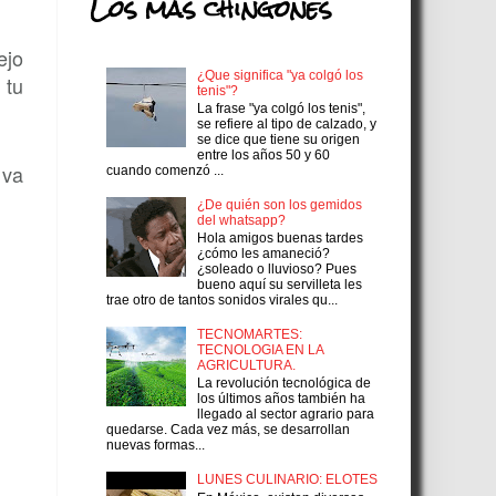
Los más chingones
ejo
¿Que significa "ya colgó los
 tu
tenis"?
La frase "ya colgó los tenis",
se refiere al tipo de calzado, y
se dice que tiene su origen
entre los años 50 y 60
 va
cuando comenzó ...
¿De quién son los gemidos
del whatsapp?
Hola amigos buenas tardes
¿cómo les amaneció?
¿soleado o lluvioso? Pues
bueno aquí su servilleta les
trae otro de tantos sonidos virales qu...
TECNOMARTES:
TECNOLOGIA EN LA
AGRICULTURA.
La revolución tecnológica de
los últimos años también ha
llegado al sector agrario para
quedarse. Cada vez más, se desarrollan
nuevas formas...
LUNES CULINARIO: ELOTES