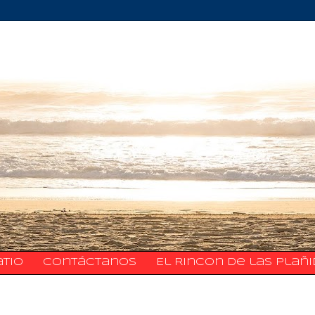
atio
​​​​​​​​​Contáctanos
El Rincon de las Plañ