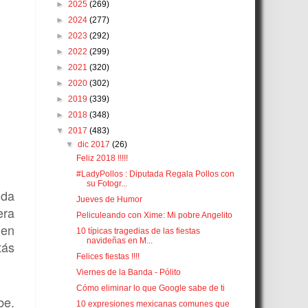
►
2025
(269)
►
2024
(277)
►
2023
(292)
►
2022
(299)
►
2021
(320)
►
2020
(302)
►
2019
(339)
►
2018
(348)
▼
2017
(483)
▼
dic 2017
(26)
Feliz 2018 !!!!!
#LadyPollos : Diputada Regala Pollos con
su Fotogr...
nda
Jueves de Humor
era
Peliculeando con Xime: Mi pobre Angelito
 en
10 típicas tragedias de las fiestas
navideñas en M...
tás
Felices fiestas !!!!
Viernes de la Banda - Pólito
Cómo eliminar lo que Google sabe de ti
be.
10 expresiones mexicanas comunes que