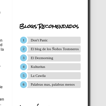
a
Blogs Recomendados
Don't Panic
en
rd
El blog de los Ñoños Tostoneros
 la
El Dezmorning
—
Kulturitas
La Cawila
Palabras mas, palabras menos
de
 en
.