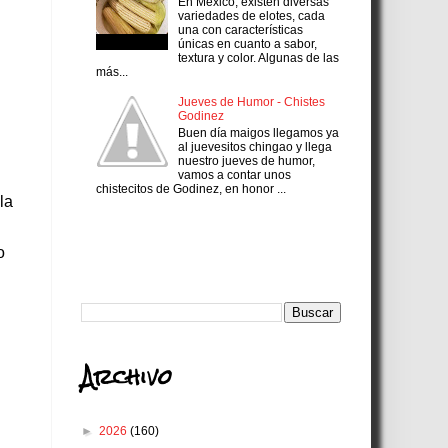
En México, existen diversas
variedades de elotes, cada
una con características
únicas en cuanto a sabor,
textura y color. Algunas de las
más...
Jueves de Humor - Chistes
Godinez
Buen día maigos llegamos ya
al juevesitos chingao y llega
nuestro jueves de humor,
vamos a contar unos
chistecitos de Godinez, en honor ...
la
Search
o
Archivo
►
2026
(160)