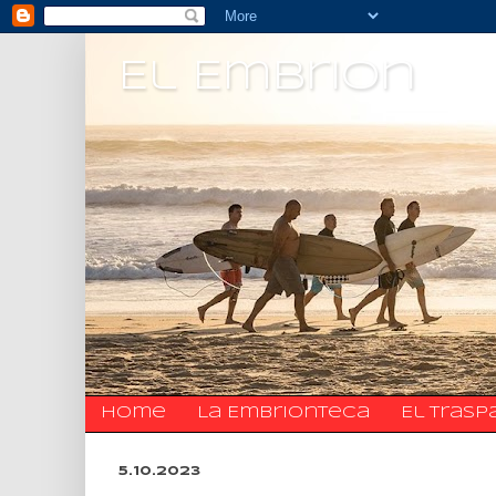
El Embrion
Home
La Embrionteca
El trasp
5.10.2023