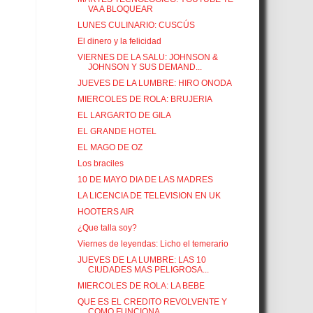
VA A BLOQUEAR
LUNES CULINARIO: CUSCÚS
El dinero y la felicidad
VIERNES DE LA SALU: JOHNSON &
JOHNSON Y SUS DEMAND...
JUEVES DE LA LUMBRE: HIRO ONODA
MIERCOLES DE ROLA: BRUJERIA
EL LARGARTO DE GILA
EL GRANDE HOTEL
EL MAGO DE OZ
Los braciles
10 DE MAYO DIA DE LAS MADRES
LA LICENCIA DE TELEVISION EN UK
HOOTERS AIR
¿Que talla soy?
Viernes de leyendas: Licho el temerario
JUEVES DE LA LUMBRE: LAS 10
CIUDADES MAS PELIGROSA...
MIERCOLES DE ROLA: LA BEBE
QUE ES EL CREDITO REVOLVENTE Y
COMO FUNCIONA