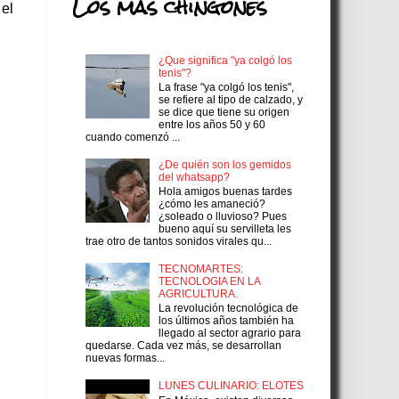
Los más chingones
 el
¿Que significa "ya colgó los
tenis"?
La frase "ya colgó los tenis",
se refiere al tipo de calzado, y
se dice que tiene su origen
entre los años 50 y 60
cuando comenzó ...
¿De quién son los gemidos
del whatsapp?
Hola amigos buenas tardes
¿cómo les amaneció?
¿soleado o lluvioso? Pues
bueno aquí su servilleta les
trae otro de tantos sonidos virales qu...
TECNOMARTES:
TECNOLOGIA EN LA
AGRICULTURA.
La revolución tecnológica de
los últimos años también ha
llegado al sector agrario para
quedarse. Cada vez más, se desarrollan
nuevas formas...
LUNES CULINARIO: ELOTES