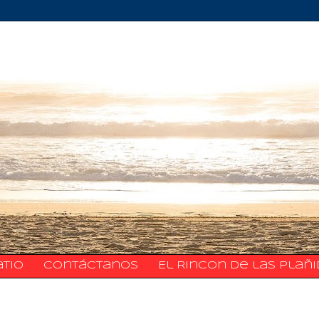
atio
​​​​​​​​​Contáctanos
El Rincon de las Plañ