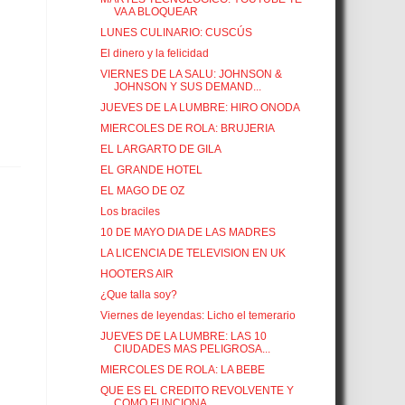
VA A BLOQUEAR
LUNES CULINARIO: CUSCÚS
El dinero y la felicidad
VIERNES DE LA SALU: JOHNSON &
JOHNSON Y SUS DEMAND...
JUEVES DE LA LUMBRE: HIRO ONODA
MIERCOLES DE ROLA: BRUJERIA
EL LARGARTO DE GILA
EL GRANDE HOTEL
EL MAGO DE OZ
Los braciles
10 DE MAYO DIA DE LAS MADRES
LA LICENCIA DE TELEVISION EN UK
HOOTERS AIR
¿Que talla soy?
Viernes de leyendas: Licho el temerario
JUEVES DE LA LUMBRE: LAS 10
CIUDADES MAS PELIGROSA...
MIERCOLES DE ROLA: LA BEBE
QUE ES EL CREDITO REVOLVENTE Y
COMO FUNCIONA