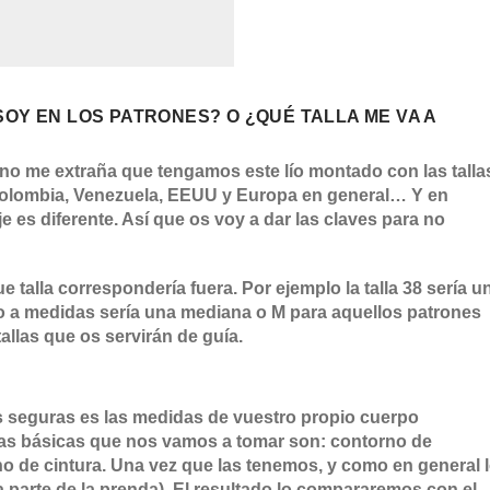
SOY EN LOS PATRONES? O ¿QUÉ TALLA ME VA A
no me extraña que tengamos este lío montado con las talla
Colombia, Venezuela, EEUU y Europa en general… Y en
e es diferente. Así que os voy a dar las claves para no
e talla correspondería fuera. Por ejemplo la talla 38 sería u
 a medidas sería una mediana o M para aquellos patrones
allas que os servirán de guía.
is seguras es las medidas de vuestro propio cuerpo
as básicas que nos vamos a tomar son: contorno de
o de cintura. Una vez que las tenemos, y como en general 
a parte de la prenda). El resultado lo compararemos con el