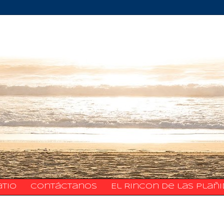
atio
​​​​​​​​​Contáctanos
El Rincon de las Plañ