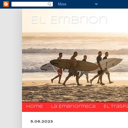
El Embrion
Home
La Embrionteca
El trasp
5.06.2023