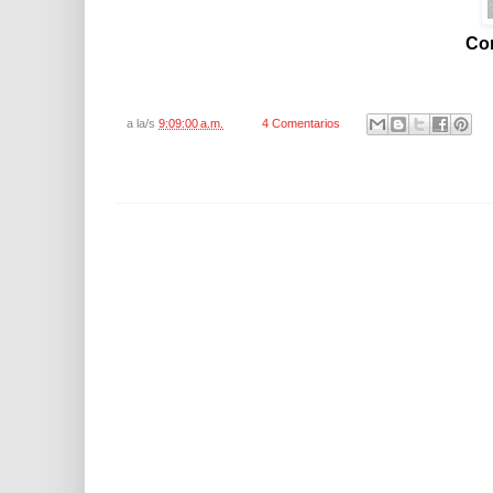
Cor
a la/s
9:09:00 a.m.
4 Comentarios