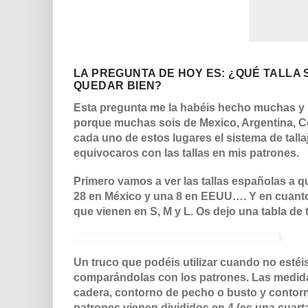
LA PREGUNTA DE HOY ES: ¿QUÉ TALLA 
QUEDAR BIEN?
Esta pregunta me la habéis hecho muchas y 
porque muchas sois de Mexico, Argentina, 
cada uno de estos lugares el sistema de tallaj
equivocaros con las tallas en mis patrones.
Primero vamos a ver las tallas españolas a qu
28 en México y una 8 en EEUU…. Y en cuanto
que vienen en S, M y L. Os dejo una tabla de t
Un truco que podéis utilizar cuando no esté
comparándolas con los patrones. Las medid
cadera, contorno de pecho o busto y contorn
patrones vienen divididos en 4 (es una cuart