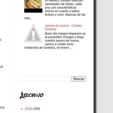
En México, existen diversas
variedades de elotes, cada
una con características
únicas en cuanto a sabor,
textura y color. Algunas de las
más...
Jueves de Humor - Chistes
Godinez
Buen día maigos llegamos ya
al juevesitos chingao y llega
s
nuestro jueves de humor,
vamos a contar unos
chistecitos de Godinez, en honor ...
Search
na
Archivo
los
►
2026
(160)