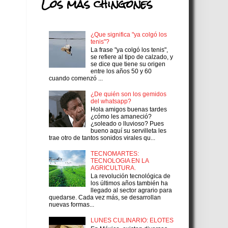
Los más chingones
¿Que significa "ya colgó los
tenis"?
La frase "ya colgó los tenis",
se refiere al tipo de calzado, y
se dice que tiene su origen
entre los años 50 y 60
cuando comenzó ...
¿De quién son los gemidos
del whatsapp?
Hola amigos buenas tardes
¿cómo les amaneció?
¿soleado o lluvioso? Pues
bueno aquí su servilleta les
trae otro de tantos sonidos virales qu...
TECNOMARTES:
TECNOLOGIA EN LA
AGRICULTURA.
La revolución tecnológica de
los últimos años también ha
llegado al sector agrario para
quedarse. Cada vez más, se desarrollan
nuevas formas...
LUNES CULINARIO: ELOTES