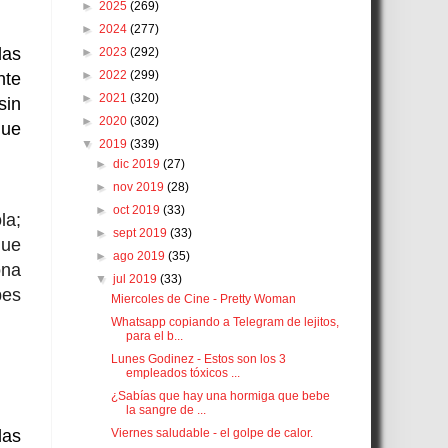
►
2025
(269)
►
2024
(277)
las
►
2023
(292)
►
2022
(299)
nte
►
2021
(320)
sin
►
2020
(302)
que
▼
2019
(339)
►
dic 2019
(27)
►
nov 2019
(28)
►
oct 2019
(33)
la;
►
sept 2019
(33)
que
►
ago 2019
(35)
ona
▼
jul 2019
(33)
bes
Miercoles de Cine - Pretty Woman
Whatsapp copiando a Telegram de lejitos,
para el b...
Lunes Godinez - Estos son los 3
empleados tóxicos ...
¿Sabías que hay una hormiga que bebe
la sangre de ...
Viernes saludable - el golpe de calor.
las