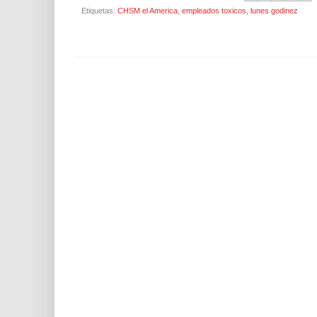
Etiquetas:
CHSM el America
,
empleados toxicos
,
lunes godinez