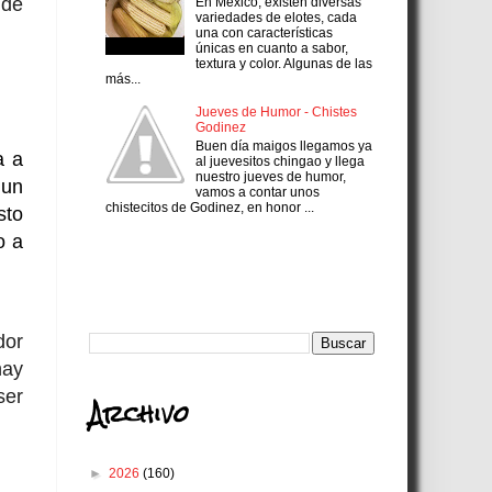
 de
En México, existen diversas
variedades de elotes, cada
una con características
únicas en cuanto a sabor,
textura y color. Algunas de las
más...
Jueves de Humor - Chistes
Godinez
Buen día maigos llegamos ya
a a
al juevesitos chingao y llega
nuestro jueves de humor,
 un
vamos a contar unos
chistecitos de Godinez, en honor ...
sto
o a
Search
dor
hay
ser
Archivo
►
2026
(160)