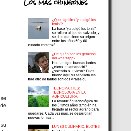
Los más chingones
¿Que significa "ya colgó los
tenis"?
La frase "ya colgó los tenis",
se refiere al tipo de calzado, y
se dice que tiene su origen
entre los años 50 y 60
cuando comenzó ...
¿De quién son los gemidos
del whatsapp?
Hola amigos buenas tardes
¿cómo les amaneció?
¿soleado o lluvioso? Pues
bueno aquí su servilleta les
trae otro de tantos sonidos virales qu...
TECNOMARTES:
TECNOLOGIA EN LA
AGRICULTURA.
 se
La revolución tecnológica de
 de
los últimos años también ha
llegado al sector agrario para
quedarse. Cada vez más, se desarrollan
nuevas formas...
 su
LUNES CULINARIO: ELOTES