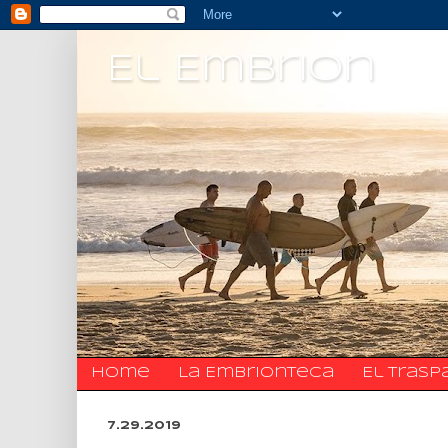
El Embrion
Home
La Embrionteca
El trasp
7.29.2019