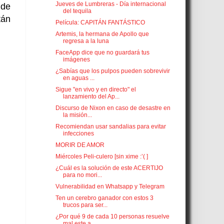
Jueves de Lumbreras - Día internacional
 de
del tequila
tán
Película: CAPITÁN FANTÁSTICO
Artemis, la hermana de Apollo que
regresa a la luna
FaceApp dice que no guardará tus
imágenes
¿Sabías que los pulpos pueden sobrevivir
en aguas ...
Sigue "en vivo y en directo" el
lanzamiento del Ap...
Discurso de Nixon en caso de desastre en
la misión...
Recomiendan usar sandalias para evitar
infecciones
MORIR DE AMOR
Miércoles Peli-culero [sin xime :’( ]
¿Cuál es la solución de este ACERTIJO
para no mori...
Vulnerabilidad en Whatsapp y Telegram
Ten un cerebro ganador con estos 3
trucos para ser...
¿Por qué 9 de cada 10 personas resuelve
mal este a...