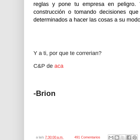
reglas y pone tu empresa en peligro.
construcción o tomando decisiones que
determinados a hacer las cosas a su modo
Y a ti, por que te correrian?
C&P de
aca
-Brion
a la/s
7:30:00 a.m.
491 Comentarios