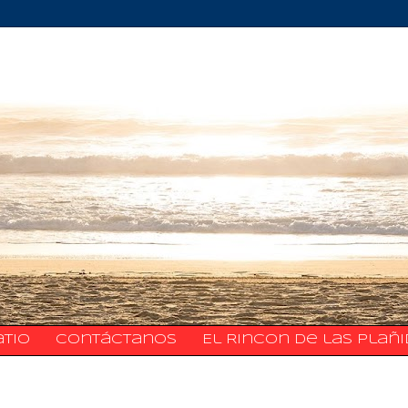
atio
​​​​​​​​​Contáctanos
El Rincon de las Plañ