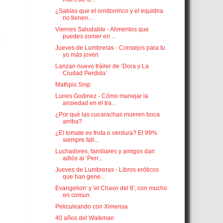
¿Sabías que el ornitorrinco y el equidna
no tienen...
Viernes Saludable - Alimentos que
puedes comer en ...
Jueves de Lumbreras - Consejos para tu
yo más joven
Lanzan nuevo tráiler de ‘Dora y La
Ciudad Perdida’
Mathpix Snip
Lunes Godinez - Cómo manejar la
ansiedad en el tra...
¿Por qué las cucarachas mueren boca
arriba?
¿El tomate es fruta o verdura? El 99%
siempre fall...
Luchadores, familiares y amigos dan
adiós al ‘Perr...
Jueves de Lumbreras - Libros eróticos
que han gene...
Evangelion' y 'el Chavo del 8', con mucho
en comun.
Peliculeando con Ximensa
40 años del Walkman