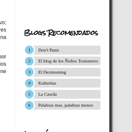
vo;
Blogs Recomendados
res
una
Don't Panic
por
El blog de los Ñoños Tostoneros
los
nne
El Dezmorning
Kulturitas
La Cawila
Palabras mas, palabras menos