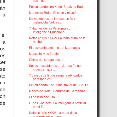
día
sus mitos
Peliculeando con Xime: Breaking Bad
mán
Martes de Rola - El baile y el salón
 la
De momentos de introspección y
melancolía Vol. a v...
7 Hábitos de las Personas con
Inteligencia Emocional
 el
Notas chirris XXXVI: La temblorina de la
 la
noche
El desmantelamiento del Murmansk
eos
Masculinity so fragile
los
Chiste del seguro social
ser
Sellos descubiertos en Jerusalén nos
 se
muestran que ...
sto
7 paseos de fin de semana obligados
para todo chil...
ria
Peliculeando Con Xime: trailer de IT 2017
 de
Martes de Rola - Perfume de Gardenias
ron
El post inconcluso
 de
Lunes Godinez - La Inteligencia Artificial
en el T...
Notas chirris XXXV: La edad de la
madurez masculina