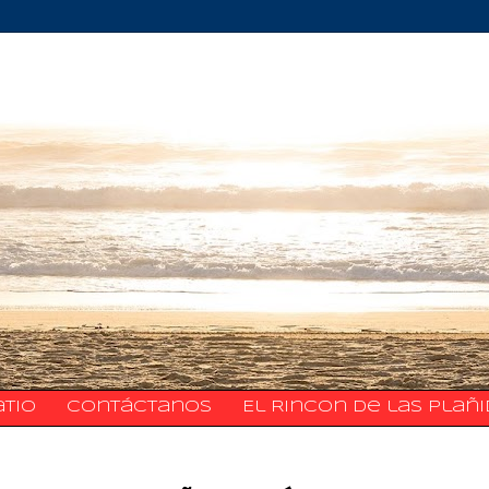
atio
​​​​​​​​​Contáctanos
El Rincon de las Plañ