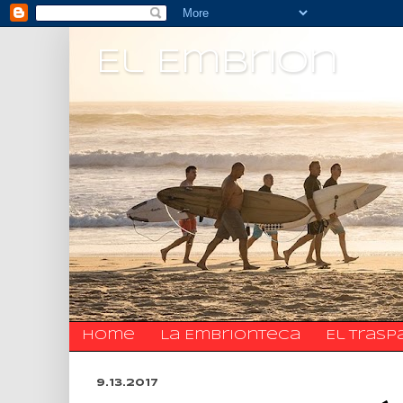
El Embrion
Home
La Embrionteca
El trasp
9.13.2017