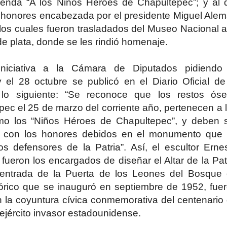
eyenda “A los Niños Héroes de Chapultepec”; y al 
 honores encabezada por el presidente Miguel Ale
 los cuales fueron trasladados del Museo Nacional a
de plata, donde se les rindió homenaje.
niciativa a la Cámara de Diputados pidiendo
y el 28 octubre se publicó en el Diario Oficial de
 lo siguiente: “Se reconoce que los restos ós
ec el 25 de marzo del corriente año, pertenecen a 
omo los “Niños Héroes de Chapultepec”, y deben 
 con los honores debidos en el monumento que
los defensores de la Patria”. Así, el escultor Erne
fueron los encargados de diseñar el Altar de la Pat
 entrada de la Puerta de los Leones del Bosque
rico que se inauguró en septiembre de 1952, fue
n la coyuntura cívica conmemorativa del centenario
l ejército invasor estadounidense.