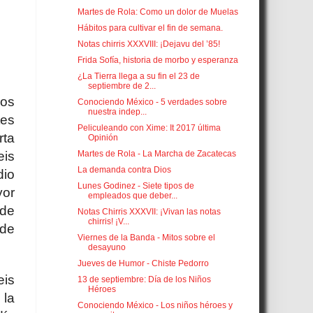
Martes de Rola: Como un dolor de Muelas
Hábitos para cultivar el fin de semana.
Notas chirris XXXVIII: ¡Dejavu del ’85!
Frida Sofía, historia de morbo y esperanza
¿La Tierra llega a su fin el 23 de
septiembre de 2...
dos
Conociendo México - 5 verdades sobre
nuestra indep...
tes
Peliculeando con Xime: It 2017 última
rta
Opinión
Martes de Rola - La Marcha de Zacatecas
eis
La demanda contra Dios
dio
Lunes Godinez - Siete tipos de
yor
empleados que deber...
 de
Notas Chirris XXXVII: ¡Vivan las notas
chirris! ¡V...
 de
Viernes de la Banda - Mitos sobre el
desayuno
Jueves de Humor - Chiste Pedorro
eis
13 de septiembre: Día de los Niños
Héroes
 la
Conociendo México - Los niños héroes y