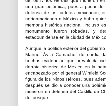
de los Niños Héroes que murieron en 
una gran polémica, pues a pesar de 
defensa de los cadetes mexicanos, e
norteamericana a México y hubo quie
memoria histórica nacional. Incluso 
monumento fueron robadas, y de
estadounidense en la ciudad de México
Aunque la política exterior del gobier
Manuel Ávila Camacho, de cordialid
hechos
evidencian
que prevalecía cier
derrota histórica de México en la bat
encabezado por el general Winfield Sco
figura de los Niños Héroes, pues ademá
después se dio a conocer una polémic
murieron en defensa del Castillo de C
del bosque.