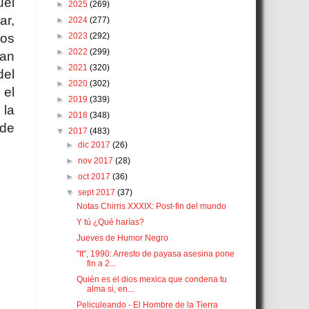
uel
►
2025
(269)
ar,
►
2024
(277)
►
2023
(292)
los
►
2022
(299)
ban
►
2021
(320)
del
►
2020
(302)
 el
►
2019
(339)
 la
►
2018
(348)
 de
▼
2017
(483)
►
dic 2017
(26)
►
nov 2017
(28)
►
oct 2017
(36)
▼
sept 2017
(37)
Notas Chirris XXXIX: Post-fin del mundo
Y tú ¿Qué harías?
Jueves de Humor Negro
"It", 1990: Arresto de payasa asesina pone
fin a 2...
Quién es el dios mexica que condena tu
alma si, en...
Peliculeando - El Hombre de la Tierra