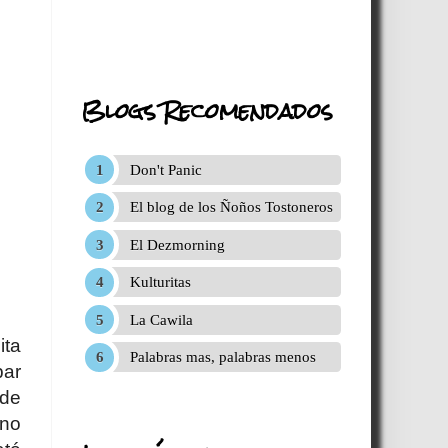
Blogs Recomendados
Don't Panic
El blog de los Ñoños Tostoneros
El Dezmorning
Kulturitas
La Cawila
ita
Palabras mas, palabras menos
par
 de
uno