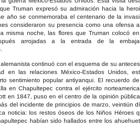
la guerra México-Estados Unidos. Esta visita des
que Truman expresó su admiración hacia la hero
se año se conmemoraba el centenario de la invas
nes consideraron su presencia como una ofensa a
esa misma noche, las flores que Truman colocó en
spués arrojadas a la entrada de la embaja
.
no alemanista continuó con el esquema de su anteces
ad en las relaciones México-Estados Unidos, es
to sentimiento popular antiyanqui. El recuerdo de
alla en Chapultepec contra el ejército norteameric
tt en 1847, puso en el centro de la opinión pública
s del incidente de principios de marzo, veintiún d
a noticia: los restos óseos de los Niños Héroes 
hapultepec habían sido hallados entre los ahuehue