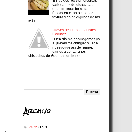
En México, existen diversas
variedades de elotes, cada
una con características
únicas en cuanto a sabor,
textura y color. Algunas de las
más...
Jueves de Humor - Chistes
Godinez
Buen día maigos llegamos ya
al juevesitos chingao y llega
nuestro jueves de humor,
vamos a contar unos
chistecitos de Godinez, en honor ...
Search
Archivo
►
2026
(160)