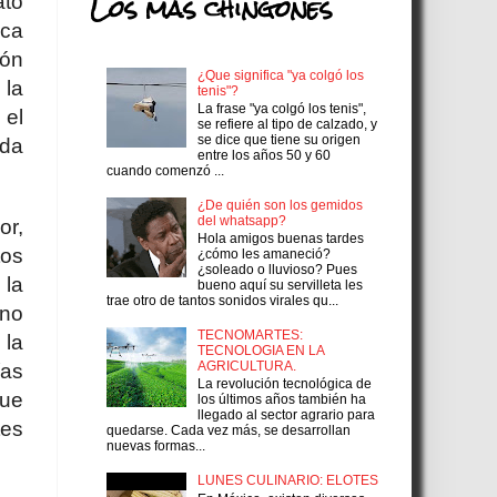
Los más chingones
ató
ica
ión
¿Que significa "ya colgó los
 la
tenis"?
La frase "ya colgó los tenis",
 el
se refiere al tipo de calzado, y
se dice que tiene su origen
da
entre los años 50 y 60
cuando comenzó ...
¿De quién son los gemidos
del whatsapp?
or,
Hola amigos buenas tardes
tos
¿cómo les amaneció?
¿soleado o lluvioso? Pues
 la
bueno aquí su servilleta les
trae otro de tantos sonidos virales qu...
ano
TECNOMARTES:
 la
TECNOLOGIA EN LA
AGRICULTURA.
ías
La revolución tecnológica de
que
los últimos años también ha
llegado al sector agrario para
tes
quedarse. Cada vez más, se desarrollan
nuevas formas...
LUNES CULINARIO: ELOTES