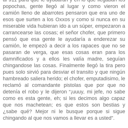
popochas, gente llegó al lugar y como vieron el
camión lleno de abarrotes pensaron que era uno de
esos que surten a los Oxxos y como si nunca en su
miserable vida hubieran ido a un súper, empezaron a
carrancearse las cosas; el señor chofer, que primero
pensó que esa gente le ayudaría a enderezar su
camión, le empezó a decir a los rapaces que no se
pasaran de verga, que esas cosas eran para los
damnificados y a ellos les valía madre, seguían
chingandose las cosas. Finalmente llegó la tira pero
pues solo sirvió para desviar el transito y que ningún
hambreado saliera herido; el chofer, emputadisimo, le
reclamó al comandante pistolas que por que no
detenía el robo y le dijeron “¡uuuy, mi jefe, no sabe
como es esta gente, eh; si les decimos algo capaz
que nos machetean; es que estos son bestias y
¿sabe qué? Mejor ni le busque porque si sigue
chingando al que nos vamos a llevar es a usted”.