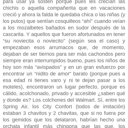
para usar ya sostén porque pues les crecían las
chichis o aquella compañerita que en vacaciones
creció y ahora la falda le quedaba chica o las niñas (y
los putos) que sentían cosquilleos “ahí” cuando veían
a los mozalbetes bañados en sudor después de la
cascarita. Y aquellos que fueron afortunados en tener
“su noviecita o noviecito” (según sea el caso) y
empezaban esos arrumacos que, de momento,
dejaban de ser tiernos para ser más cachondos pero
siempre eran interrumpidos bueno, pues los niños de
hoy son más “avispados” y en un gran esfuerzo por
encontrar un “nidito de amor” barato (porque pues a
esa edad ni tienes varo y ni te dejan pasar a los
moteles), encontraron un lugar perfecto, porque es
cálido, acolchonado, privado y accesible ¿saben qué
y donde es? Los colchones del Walmart. Sí, entre los
Spring Air, los City Confort (todos de imitación)
estaban 3 chavitos y 2 chavitas, que si no fuera por
los gemidos que los delataron, habrían hecho una
orchata infantil más chingona que las que, los