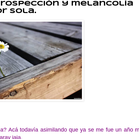
rospección y melancolía
r sola.
ida? Acá todavía asimilando que ya se me fue un año 
aray jaja.