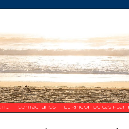
atio
​​​​​​​​​Contáctanos
El Rincon de las Plañ