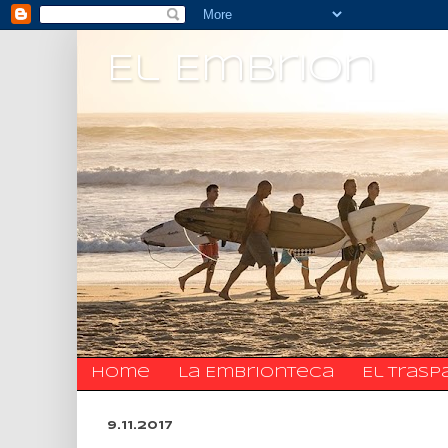
El Embrion
Home
La Embrionteca
El trasp
9.11.2017