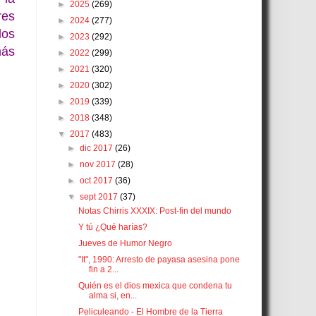
►
2025
(269)
res
►
2024
(277)
los
►
2023
(292)
más
►
2022
(299)
►
2021
(320)
►
2020
(302)
►
2019
(339)
►
2018
(348)
▼
2017
(483)
►
dic 2017
(26)
►
nov 2017
(28)
►
oct 2017
(36)
▼
sept 2017
(37)
Notas Chirris XXXIX: Post-fin del mundo
Y tú ¿Qué harías?
Jueves de Humor Negro
"It", 1990: Arresto de payasa asesina pone
fin a 2...
Quién es el dios mexica que condena tu
alma si, en...
Peliculeando - El Hombre de la Tierra