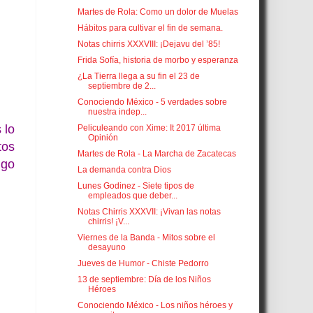
Martes de Rola: Como un dolor de Muelas
Hábitos para cultivar el fin de semana.
Notas chirris XXXVIII: ¡Dejavu del ’85!
Frida Sofía, historia de morbo y esperanza
¿La Tierra llega a su fin el 23 de
septiembre de 2...
Conociendo México - 5 verdades sobre
nuestra indep...
 lo
Peliculeando con Xime: It 2017 última
Opinión
tos
Martes de Rola - La Marcha de Zacatecas
lgo
La demanda contra Dios
Lunes Godinez - Siete tipos de
empleados que deber...
Notas Chirris XXXVII: ¡Vivan las notas
chirris! ¡V...
Viernes de la Banda - Mitos sobre el
desayuno
Jueves de Humor - Chiste Pedorro
13 de septiembre: Día de los Niños
Héroes
Conociendo México - Los niños héroes y