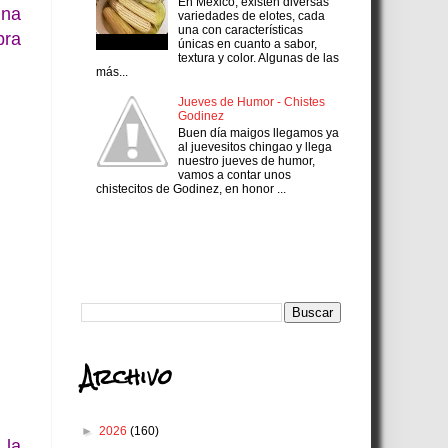
En México, existen diversas
una
variedades de elotes, cada
una con características
bra
únicas en cuanto a sabor,
textura y color. Algunas de las
más...
Jueves de Humor - Chistes
Godinez
Buen día maigos llegamos ya
al juevesitos chingao y llega
nuestro jueves de humor,
vamos a contar unos
chistecitos de Godinez, en honor ...
Search
Archivo
►
2026
(160)
 la