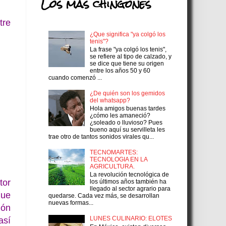
Los más chingones
tre
¿Que significa "ya colgó los
tenis"?
La frase "ya colgó los tenis",
se refiere al tipo de calzado, y
se dice que tiene su origen
entre los años 50 y 60
cuando comenzó ...
¿De quién son los gemidos
del whatsapp?
Hola amigos buenas tardes
¿cómo les amaneció?
¿soleado o lluvioso? Pues
bueno aquí su servilleta les
trae otro de tantos sonidos virales qu...
TECNOMARTES:
TECNOLOGIA EN LA
AGRICULTURA.
La revolución tecnológica de
tor
los últimos años también ha
llegado al sector agrario para
que
quedarse. Cada vez más, se desarrollan
nuevas formas...
ión
LUNES CULINARIO: ELOTES
así