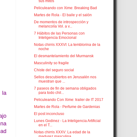
sus mitos
Peliculeando con Xime: Breaking Bad
Martes de Rola - El baile y el salón
De momentos de introspección y
melancolía Vol. a v...
7 Hábitos de las Personas con
Inteligencia Emocional
Notas chirris XXXVI: La temblorina de la
noche
El desmantelamiento del Murmansk
Masculinity so fragile
Chiste del seguro social
Sellos descubiertos en Jerusalén nos
muestran que ...
7 paseos de fin de semana obligados
 la
para todo chil...
Peliculeando Con Xime: trailer de IT 2017
Martes de Rola - Perfume de Gardenias
El post inconcluso
ajo
Lunes Godinez - La Inteligencia Artificial
una
en el T...
dad
Notas chirris XXXV: La edad de la
madurez masculina