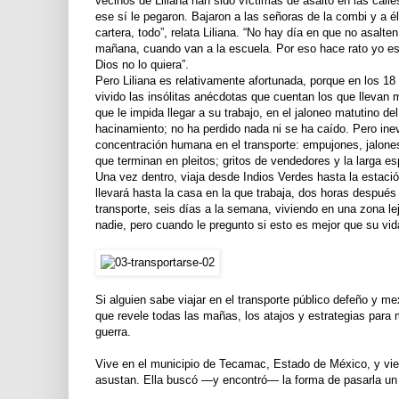
vecinos de Liliana han sido víctimas de asalto en las calles
ese sí le pegaron. Bajaron a las señoras de la combi y a él
cartera, todo”, relata Liliana. “No hay día en que no asalt
mañana, cuando van a la escuela. Por eso hace rato yo e
Dios no lo quiera”.
Pero Liliana es relativamente afortunada, porque en los 1
vivido las insólitas anécdotas que cuentan los que llevan
que le impida llegar a su trabajo, en el jaloneo matutino 
hacinamiento; no ha perdido nada ni se ha caído. Pero ine
concentración humana en el transporte: empujones, jalones
que terminan en pleitos; gritos de vendedores y la larga e
Una vez dentro, viaja desde Indios Verdes hasta la estació
llevará hasta la casa en la que trabaja, dos horas después 
transporte, seis días a la semana, viviendo en una zona lej
nadie, pero cuando le pregunto si esto es mejor que su vid
Si alguien sabe viajar en el transporte público defeño y me
que revele todas las mañas, los atajos y estrategias para
guerra.
Vive en el municipio de Tecamac, Estado de México, y viene 
asustan. Ella buscó —y encontró— la forma de pasarla un 