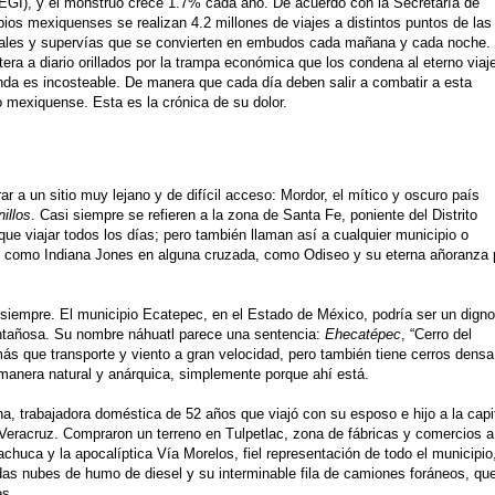
INEGI), y el monstruo crece 1.7% cada año. De acuerdo con la Secretaría de
pios mexiquenses se realizan 4.2 millones de viajes a distintos puntos de las
s viales y supervías que se convierten en embudos cada mañana y cada noche.
ra a diario orillados por la trampa económica que los condena al eterno viaj
nda es incosteable. De manera que cada día deben salir a combatir a esta
o mexiquense. Esta es la crónica de su dolor.
 un sitio muy lejano y de difícil acceso: Mordor, el mítico y oscuro país
nillos
. Casi siempre se refieren a la zona de Santa Fe, poniente del Distrito
ue viajar todos los días; pero también llaman así a cualquier municipio o
ia, como Indiana Jones en alguna cruzada, como Odiseo y su eterna añoranza 
siempre. El municipio Ecatepec, en el Estado de México, podría ser un digno
ntañosa. Su nombre náhuatl parece una sentencia:
Ehecatépec
, “Cerro del
más que transporte y viento a gran velocidad, pero también tiene cerros densa
manera natural y anárquica, simplemente porque ahí está.
a, trabajadora doméstica de 52 años que viajó con su esposo e hijo a la capi
Veracruz. Compraron un terreno en Tulpetlac, zona de fábricas y comercios a
huca y la apocalíptica Vía Morelos, fiel representación de todo el municipio
das nubes de humo de diesel y su interminable fila de camiones foráneos, qu
es.