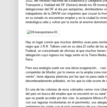
2010, del Instituto Nacional de Estadística y Geografía (
Transporte y Vialidad del DF (Setravi) desde los 58 munici
delegaciones del DF al día por autopistas, distribuidore
trabajadores de la ZMVM son migrantes que cruzan la fronte
en su estado no encuentran empleo y en la ciudad la vivie
teratológica urbe y volver por la noche al enorme dormitori
Hay un lugar común que muchos defeños usan para nombrar a
negro que J.R.R. Tolkien creó en su obra
El señor de los a
Federal, un concentrado de oficinas al que muchos tienen q
delegación cuyo ingreso los haga sentir en la Tierra Med
Ítaca.
Pero esa analogía suele ser una obvia exageración… casi 
competidor de Mordor, por lo menos en la amplia zona mo
viento”, tiene algunas planicies por las que no pasa nada 
desordenadamente poblados, en los que la vida ocurre de 
En una de las colonias de esos colmados cerros vive Lilian
del país en busca del empleo que no encontró en su natal 
que se puede acceder por dos vías: la autopista México-Pac
con sus lagunas involuntarias en el pavimento, sus alarga
ambientan los viajes con el rock progresivo de sus cláxon