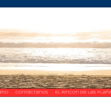
atio
​​​​​​​​​Contáctanos
El Rincon de las Plañ