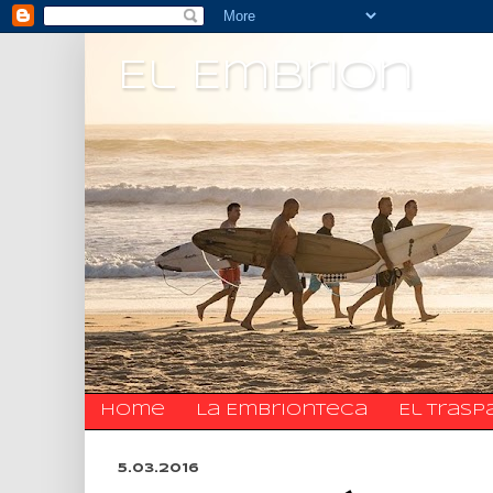
El Embrion
Home
La Embrionteca
El trasp
5.03.2016