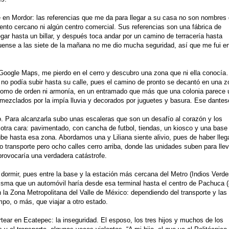
e en Mordor: las referencias que me da para llegar a su casa no son nombres
nto cercano ni algún centro comercial. Sus referencias son una fábrica de
egar hasta un billar, y después toca andar por un camino de terracería hasta
quense a las siete de la mañana no me dio mucha seguridad, así que me fui e
n Google Maps, me pierdo en el cerro y descubro una zona que ni ella conocí
a no podía subir hasta su calle, pues el camino de pronto se decantó en una 
asomo de orden ni armonía, en un entramado que más que una colonia parece 
o, mezclados por la impía lluvia y decorados por juguetes y basura. Ese dante
. Para alcanzarla subo unas escaleras que son un desafío al corazón y los
otra cara: pavimentado, con cancha de futbol, tiendas, un kiosco y una base
ube hasta esa zona. Abordamos una y Liliana siente alivio, pues de haber lle
transporte pero ocho calles cerro arriba, donde las unidades suben para llev
 provocaría una verdadera catástrofe.
dormir, pues entre la base y la estación más cercana del Metro (Indios Verde
misma que un automóvil haría desde esa terminal hasta el centro de Pachuca 
n la Zona Metropolitana del Valle de México: dependiendo del transporte y las
po, o más, que viajar a otro estado.
tear en Ecatepec: la inseguridad. El esposo, los tres hijos y muchos de los