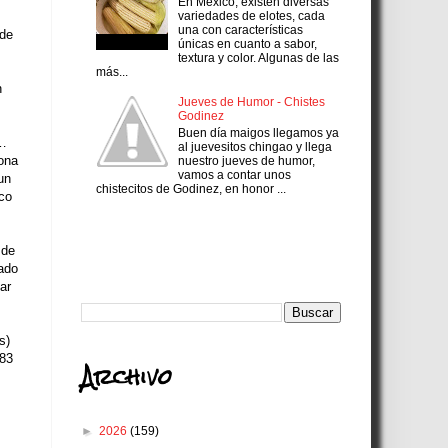
En México, existen diversas
variedades de elotes, cada
una con características
 de
únicas en cuanto a sabor,
textura y color. Algunas de las
más...
n
Jueves de Humor - Chistes
Godinez
Buen día maigos llegamos ya
a…
al juevesitos chingao y llega
zona
nuestro jueves de humor,
vamos a contar unos
un
chistecitos de Godinez, en honor ...
sco
Search
 de
gado
ar
s)
(83
Archivo
►
2026
(159)