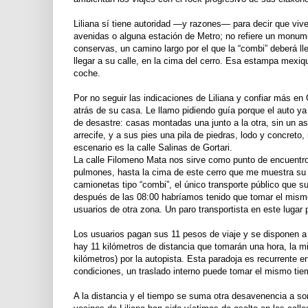
Liliana sí tiene autoridad —y razones— para decir que viv
avenidas o alguna estación de Metro; no refiere un monume
conservas, un camino largo por el que la “combi” deberá ll
llegar a su calle, en la cima del cerro. Esa estampa mexi
coche.
Por no seguir las indicaciones de Liliana y confiar más e
atrás de su casa. Le llamo pidiendo guía porque el auto y
de desastre: casas montadas una junto a la otra, sin un 
arrecife, y a sus pies una pila de piedras, lodo y concret
escenario es la calle Salinas de Gortari.
La calle Filomeno Mata nos sirve como punto de encuentro
pulmones, hasta la cima de este cerro que me muestra su 
camionetas tipo “combi”, el único transporte público que s
después de las 08:00 habríamos tenido que tomar el mismo 
usuarios de otra zona. Un paro transportista en este lugar
Los usuarios pagan sus 11 pesos de viaje y se disponen a 
hay 11 kilómetros de distancia que tomarán una hora, la 
kilómetros) por la autopista. Esta paradoja es recurrente e
condiciones, un traslado interno puede tomar el mismo tiem
A la distancia y el tiempo se suma otra desavenencia a sor