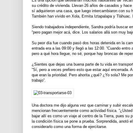
Es una opción que desearían muchos habitantes de Tecama
su crédito de vivienda. Llevan 26 años de casados y hace
sí adquirieron una casa, que luego intercambiaron con su
También han vivido en Xola, Ermita Iztapalapa y Tláhuac. 
Siendo trabajadora independiente, Sandra podría buscar emp
“pero pagan mejor acá, dice. Los salarios allá son muy ba
Su peor día fue cuando pasó dos horas detenida en la carr
entrada era a las 09:00 y llegó a las 12:00. “Cuando entro 
pero a qué hora llegue, no sé, porque hay broncas de repent
¿Sientes que dejas una buena parte de tu vida en transpor
“Sí, pero a veces prefiero esto que estar aquí encerrada. 
que eran la prioridad. Pero ahorita ¿qué? ¿Yo sola? Me p
trabajo”.
Una doctora me dijo alguna vez que caminar y subir escale
mencionan frecuentemente como actividad física. “¿Usted c
bajar allí es como un viaje al centro de la Tierra, pues su
la condición física se pone a prueba. Sorprendida, anotó e
considerarlo como una forma de ejercitarse.