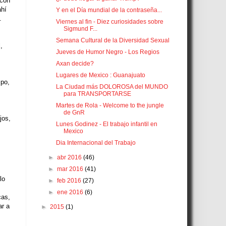
 con
ahí
Y en el Día mundial de la contraseña...
.
Viernes al fin - Diez curiosidades sobre
Sigmund F...
Semana Cultural de la Diversidad Sexual
,
Jueves de Humor Negro - Los Regios
Axan decide?
Lugares de Mexico : Guanajuato
mpo,
La Ciudad más DOLOROSA del MUNDO
para TRANSPORTARSE
Martes de Rola - Welcome to the jungle
de GnR
jos,
Lunes Godinez - El trabajo infantil en
Mexico
Dia Internacional del Trabajo
►
abr 2016
(46)
►
mar 2016
(41)
lo
►
feb 2016
(27)
►
ene 2016
(6)
cas,
ar a
►
2015
(1)