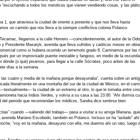
se “escuchando a todos los merolicos que vienen vendiendo cosas, y las pláti
 1, que atraviesa la ciudad de oriente a poniente y que nos lleva hasta
os un camión que nos lleva a la siempre conflictiva colonia Polanco.
 Tecamac, llegamos a la calle Homero —coincidentemente, el autor de la
Odi
y Presidente Masaryk, avenida que lleva sufridos y caóticos meses en obra
comercial como si hubiera ocurrido un terremoto grado 8. Caminamos por las
ués por un improvisado puente inestable y fangoso, en medio de la oscurida
 dónde (o qué) pisamos, para llegar a la calle Sócrates, poco antes de las
iete días a la semana.
 las cuatro y media de la mañana porque desayunaba”, cuenta sobre un anti
bicada literalmente en una montaña del sur de la ciudad de México, en el cam
r —textualmente— la ciudad de un extremo al otro, lo que le tomaba entre cin
amioneta hacia Indios Verdes, y volvía a su casa a las 23:00. “Ahí dormía cu
ad del periodo que recomiendan los médicos, Sandra dice sentirse bien.
citas” cuando —saliendo del trabajo— pasa a visitar a su amiga Mariana, qui
a avenida Mariano Escobedo, también en Polanco. Incluso se ha “asilado” ahí
a noche, “voy en la mañana, desayuno con ella, me duermo ahí un rato, luego