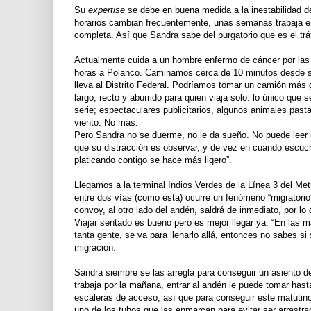
Su
expertise
se debe en buena medida a la inestabilidad de
horarios cambian frecuentemente, unas semanas trabaja en
completa. Así que Sandra sabe del purgatorio que es el tráf
Actualmente cuida a un hombre enfermo de cáncer por las 
horas a Polanco. Caminamos cerca de 10 minutos desde s
lleva al Distrito Federal. Podríamos tomar un camión más
largo, recto y aburrido para quien viaja solo: lo único que 
serie; espectaculares publicitarios, algunos animales past
viento. No más.
Pero Sandra no se duerme, no le da sueño. No puede leer
que su distracción es observar, y de vez en cuando escuc
platicando contigo se hace más ligero”.
Llegamos a la terminal Indios Verdes de la Línea 3 del Me
entre dos vías (como ésta) ocurre un fenómeno “migratorio”:
convoy, al otro lado del andén, saldrá de inmediato, por lo
Viajar sentado es bueno pero es mejor llegar ya. “En las
tanta gente, se va para llenarlo allá, entonces no sabes si
migración.
Sandra siempre se las arregla para conseguir un asiento de
trabaja por la mañana, entrar al andén le puede tomar hasta 
escaleras de acceso, así que para conseguir este matutino
uno de los tubos que las enmarcan para evitar ser arrastra