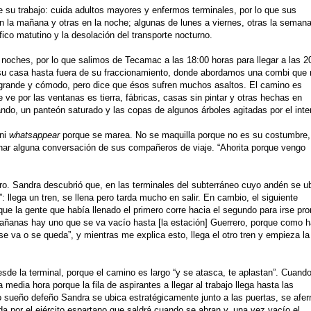
 su trabajo: cuida adultos mayores y enfermos terminales, por lo que sus
 la mañana y otras en la noche; algunas de lunes a viernes, otras la seman
ico matutino y la desolación del transporte nocturno.
noches, por lo que salimos de Tecamac a las 18:00 horas para llegar a las 2
u casa hasta fuera de su fraccionamiento, donde abordamos una combi que
 grande y cómodo, pero dice que ésos sufren muchos asaltos. El camino es
se ve por las ventanas es tierra, fábricas, casas sin pintar y otras hechas en
ando, un panteón saturado y las copas de algunos árboles agitadas por el int
 ni
whatsappear
porque se marea. No se maquilla porque no es su costumbre,
har alguna conversación de sus compañeros de viaje. “Ahorita porque vengo
tro. Sandra descubrió que, en las terminales del subterráneo cuyo andén se u
 llega un tren, se llena pero tarda mucho en salir. En cambio, el siguiente
 que la gente que había llenado el primero corre hacia el segundo para irse pro
 mañanas hay uno que se va vacío hasta [la estación] Guerrero, porque como 
 se va o se queda”, y mientras me explica esto, llega el otro tren y empieza la
sde la terminal, porque el camino es largo “y se atasca, te aplastan”. Cuand
media hora porque la fila de aspirantes a llegar al trabajo llega hasta las
 sueño defeño Sandra se ubica estratégicamente junto a las puertas, se afer
da por el ejército espartano que saldrá cuando se abran y, una vez vacío el