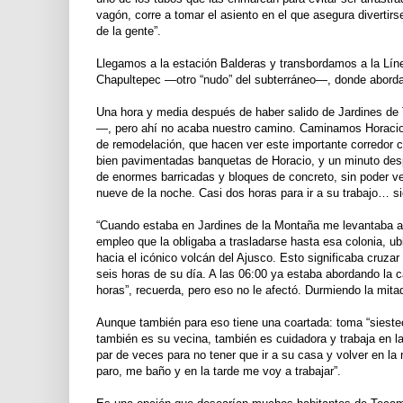
vagón, corre a tomar el asiento en el que asegura divertir
de la gente”.
Llegamos a la estación Balderas y transbordamos a la Línea
Chapultepec —otro “nudo” del subterráneo—, donde abordam
Una hora y media después de haber salido de Jardines de
—, pero ahí no acaba nuestro camino. Caminamos Horacio 
de remodelación, que hacen ver este importante corredor 
bien pavimentadas banquetas de Horacio, y un minuto desp
de enormes barricadas y bloques de concreto, sin poder ver
nueve de la noche. Casi dos horas para ir a su trabajo… s
“Cuando estaba en Jardines de la Montaña me levantaba a
empleo que la obligaba a trasladarse hasta esa colonia, u
hacia el icónico volcán del Ajusco. Esto significaba cruza
seis horas de su día. A las 06:00 ya estaba abordando la c
horas”, recuerda, pero eso no le afectó. Durmiendo la mit
Aunque también para eso tiene una coartada: toma “sieste
también es su vecina, también es cuidadora y trabaja en l
par de veces para no tener que ir a su casa y volver en l
paro, me baño y en la tarde me voy a trabajar”.