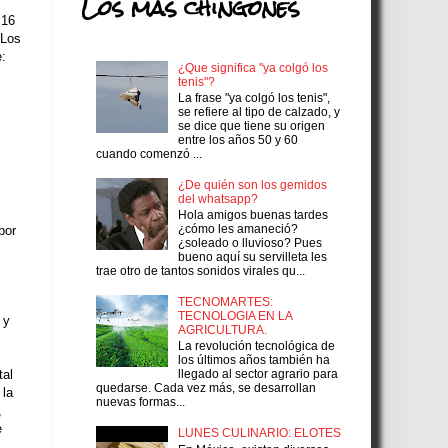
Los más chingones
 16
 Los
e:
¿Que significa "ya colgó los
tenis"?
La frase "ya colgó los tenis",
se refiere al tipo de calzado, y
se dice que tiene su origen
entre los años 50 y 60
cuando comenzó ...
¿De quién son los gemidos
del whatsapp?
Hola amigos buenas tardes
¿cómo les amaneció?
por
¿soleado o lluvioso? Pues
bueno aquí su servilleta les
trae otro de tantos sonidos virales qu...
TECNOMARTES:
TECNOLOGIA EN LA
 y
AGRICULTURA.
La revolución tecnológica de
los últimos años también ha
llegado al sector agrario para
tal
quedarse. Cada vez más, se desarrollan
 la
nuevas formas...
,
e
LUNES CULINARIO: ELOTES