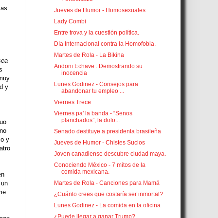
cas
Jueves de Humor - Homosexuales
Lady Combi
Entre trova y la cuestión política.
Día Internacional contra la Homofobia.
Martes de Rola - La Bikina
sea
Andoni Echave : Demostrando su
s
inocencia
 muy
Lunes Godinez - Consejos para
d y
abandonar tu empleo ...
Viernes Trece
Viernes pa' la banda - “Senos
planchados”, la dolo...
guo
ino
Senado destituye a presidenta brasileña
co y
Jueves de Humor - Chistes Sucios
atro
Joven canadiense descubre ciudad maya.
Conociendo México - 7 mitos de la
comida mexicana.
en
Martes de Rola - Canciones para Mamá
 un
 me
¿Cuánto crees que costaría ser inmortal?
Lunes Godinez - La comida en la oficina
¿Puede llegar a ganar Trump?