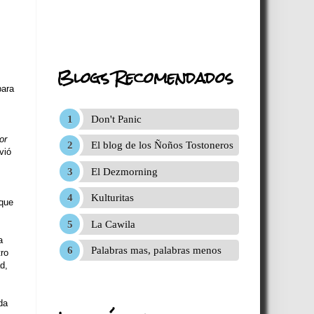
Blogs Recomendados
para
Don't Panic
or
El blog de los Ñoños Tostoneros
vió
El Dezmorning
Kulturitas
 que
La Cawila
a
Palabras mas, palabras menos
tro
d,
da