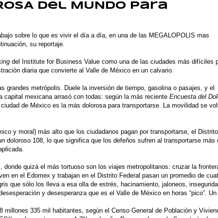
ROSA del MUNDO para
abajo sobre lo que es vivir el día a día, en una de las
MEGALOPOLIS
mas
ntinuación, su reportaje.
king
del Institute for Business Value como una de las ciudades más difíciles 
stración diaria que convierte al Valle de México en un calvario.
as grandes metrópolis. Duele la inversión de tiempo, gasolina o pasajes, y el
a capital mexicana arrasó con todas: según la más reciente
Encuesta del Dol
 la ciudad de México es la más dolorosa para transportarse. La movilidad se vol
ico y moral) más alto que los ciudadanos pagan por transportarse, el Distrito
n doloroso 108, lo que significa que los defeños sufren al transportarse más
aplicada.
s, donde quizá el más tortuoso son los viajes metropolitanos: cruzar la fronter
iven en el Edomex y trabajan en el Distrito Federal pasan un promedio de cua
ris que sólo los lleva a esa olla de estrés, hacinamiento, jaloneos, insegurida
, desesperación y desesperanza que es el Valle de México en horas “pico”. Un
8 millones 335 mil habitantes, según el Censo General de Población y Vivien