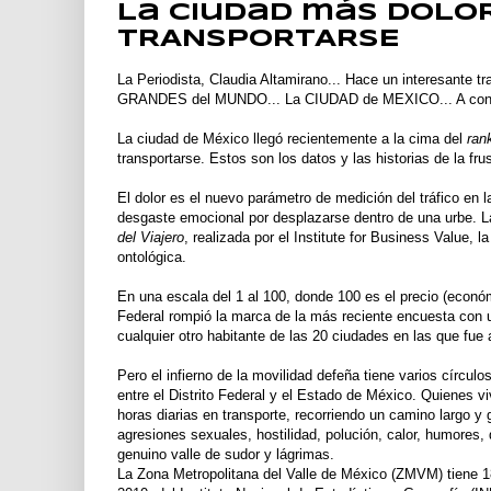
La Ciudad más DOLO
TRANSPORTARSE
La Periodista, Claudia
Altamirano
... Hace un interesante tr
GRANDES del MUNDO... La CIUDAD de
MEXICO
... A co
La ciudad de México llegó recientemente a la cima del
ran
transportarse. Estos son los datos y las historias de la fru
El dolor es el nuevo parámetro de medición del tráfico en l
desgaste emocional por desplazarse dentro de una urbe. L
del Viajero
, realizada por el Institute for Business Value,
ontológica.
En una escala del 1 al 100, donde 100 es el precio (económ
Federal rompió la marca de la más reciente encuesta con u
cualquier otro habitante de las 20 ciudades en las que fue 
Pero el infierno de la movilidad defeña tiene varios círculo
entre el Distrito Federal y el Estado de México. Quienes v
horas diarias en transporte, recorriendo un camino largo y g
agresiones sexuales, hostilidad, polución, calor, humores
genuino valle de sudor y lágrimas.
La Zona Metropolitana del Valle de México (ZMVM) tiene 1