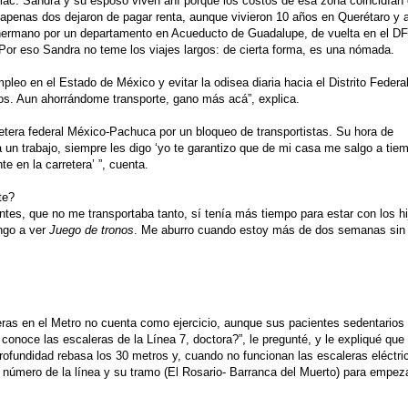
c. Sandra y su esposo viven ahí porque los costos de esa zona coincidían
 apenas dos dejaron de pagar renta, aunque vivieron 10 años en Querétaro y 
 hermano por un departamento en Acueducto de Guadalupe, de vuelta en el DF
Por eso Sandra no teme los viajes largos: de cierta forma, es una nómada.
leo en el Estado de México y evitar la odisea diaria hacia el Distrito Federal
jos. Aun ahorrándome transporte, gano más acá”, explica.
etera federal México-Pachuca por un bloqueo de transportistas. Su hora de
a un trabajo, siempre les digo ‘yo te garantizo que de mi casa me salgo a tie
e en la carretera’ ”, cuenta.
te?
Antes, que no me transportaba tanto, sí tenía más tiempo para estar con los hi
ongo a ver
Juego de tronos
. Me aburro cuando estoy más de dos semanas sin
ras en el Metro no cuenta como ejercicio, aunque sus pacientes sedentarios 
onoce las escaleras de la Línea 7, doctora?”, le pregunté, y le expliqué que
 profundidad rebasa los 30 metros y, cuando no funcionan las escaleras eléctri
l número de la línea y su tramo (El Rosario- Barranca del Muerto) para empez