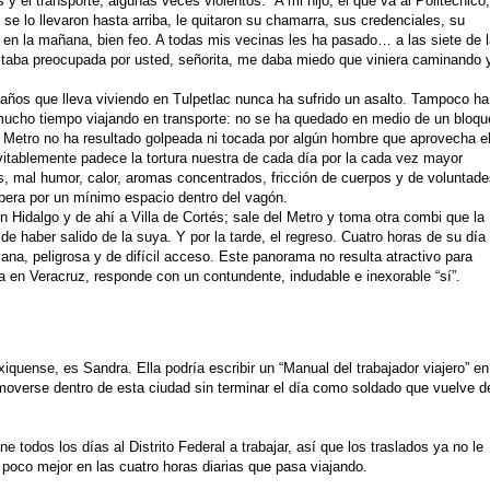
 y el transporte, algunas veces violentos. “A mi hijo, el que va al Politécnico,
 se lo llevaron hasta arriba, le quitaron su chamarra, sus credenciales, su
en en la mañana, bien feo. A todas mis vecinas les ha pasado… a las siete de 
staba preocupada por usted, señorita, me daba miedo que viniera caminando
8 años que lleva viviendo en Tulpetlac nunca ha sufrido un asalto. Tampoco ha
 mucho tiempo viajando en transporte: no se ha quedado en medio de un bloq
del Metro no ha resultado golpeada ni tocada por algún hombre que aprovecha e
vitablemente padece la tortura nuestra de cada día por la cada vez mayor
, mal humor, calor, aromas concentrados, fricción de cuerpos y de voluntad
spera por un mínimo espacio dentro del vagón.
n Hidalgo y de ahí a Villa de Cortés; sale del Metro y toma otra combi que la
de haber salido de la suya. Y por la tarde, el regreso. Cuatro horas de su día
ana, peligrosa y de difícil acceso. Este panorama no resulta atractivo para
a en Veracruz, responde con un contundente, indudable e inexorable “sí”.
xiquense, es Sandra. Ella podría escribir un “Manual del trabajador viajero” en
 moverse dentro de esta ciudad sin terminar el día como soldado que vuelve d
todos los días al Distrito Federal a trabajar, así que los traslados ya no le
poco mejor en las cuatro horas diarias que pasa viajando.