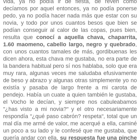
vida, ya no podía ir de fiesta, de reven como
decíamos por aquel entonces, ya no podía ponerse
pedo, ya no podía hacer nada más que estar con su
novia, y todo por unos cuantos besos que bien se
podían conseguir al calor de las copas, pues bien,
resulta que
conocí a aquella chava, chaparrita,
1.60 maomeno, cabello largo, negro y quebrado
,
con unos cuantos tamales de más, gordibuenas les
dicen ahora, esta chava me gustaba, no era parte de
la bandera habitual pero sí nos hablaba, solo que era
muy rara, algunas veces me saludaba efusivamente
de beso y abrazo y algunas otras simplemente yo no
existía y pasaba de largo frente a mi carota de
pendejo. Había un cuate a quien también le gustaba,
el Vocho le decían, y siempre nos cabuleabamos
"¿has visto a mi novia?" y el otro necesariamente
respondía "¿qué paso cabrón? respeta", total que un
mal día me armé de valor, me acerqué a ella, caminé
un poco a su lado y le confesé que me gustaba, que
quería andar con ella,
su respuesta fue una pinche