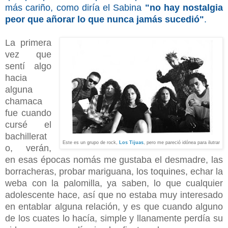
más cariño, como diría el Sabina
"no hay nostalgia
peor que añorar lo que nunca jamás sucedió"
.
La primera
vez que
sentí algo
hacia
alguna
chamaca
fue cuando
cursé el
bachillerat
Este es un grupo de rock,
Los Tijuas
, pero me pareció idónea para ilutrar
o, verán,
en esas épocas nomás me gustaba el desmadre, las
borracheras, probar mariguana, los toquines, echar la
weba con la palomilla, ya saben, lo que cualquier
adolescente hace, así que no estaba muy interesado
en entablar alguna relación, y es que cuando alguno
de los cuates lo hacía, simple y llanamente perdía su