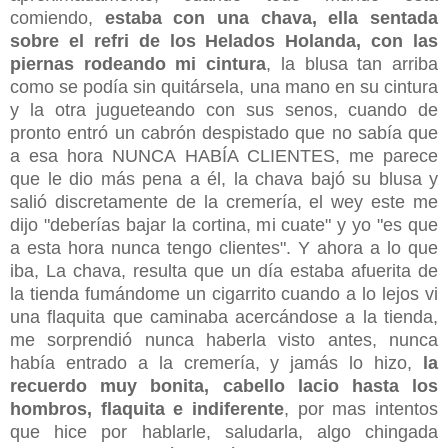
comiendo,
estaba con una chava, ella sentada
sobre el refri de los Helados Holanda, con las
piernas rodeando mi cintura
, la blusa tan arriba
como se podía sin quitársela, una mano en su cintura
y la otra jugueteando con sus senos, cuando de
pronto entró un cabrón despistado que no sabía que
a esa hora NUNCA HABÍA CLIENTES, me parece
que le dio más pena a él, la chava bajó su blusa y
salió discretamente de la cremería, el wey este me
dijo "deberías bajar la cortina, mi cuate" y yo "es que
a esta hora nunca tengo clientes". Y ahora a lo que
iba, La chava, resulta que un día estaba afuerita de
la tienda fumándome un cigarrito cuando a lo lejos vi
una flaquita que caminaba acercándose a la tienda,
me sorprendió nunca haberla visto antes, nunca
había entrado a la cremería, y jamás lo hizo,
la
recuerdo muy bonita, cabello lacio hasta los
hombros, flaquita e indiferente
, por mas intentos
que hice por hablarle, saludarla, algo chingada