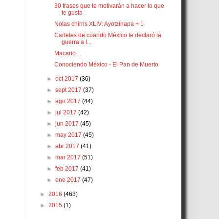
30 frases que te motivarán a hacer lo que
te gusta
Notas chirris XLIV: Ayotzinapa + 1
Carteles de cuando México le declaró la
guerra a l...
Macario…
Conociendo México - El Pan de Muerto
►
oct 2017
(36)
►
sept 2017
(37)
►
ago 2017
(44)
►
jul 2017
(42)
►
jun 2017
(45)
►
may 2017
(45)
►
abr 2017
(41)
►
mar 2017
(51)
►
feb 2017
(41)
►
ene 2017
(47)
►
2016
(463)
►
2015
(1)