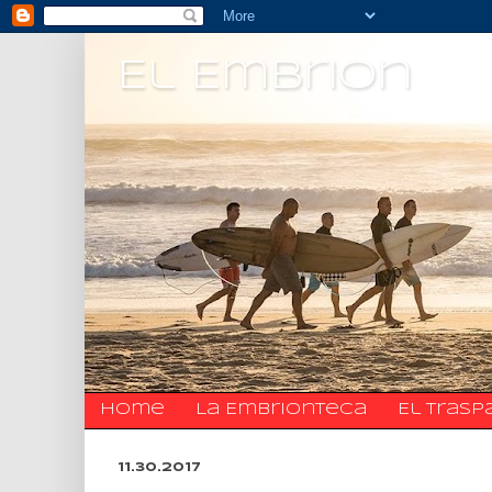
El Embrion
Home
La Embrionteca
El trasp
11.30.2017