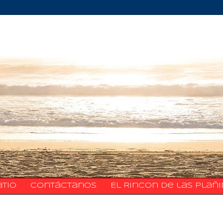
atio
​​​​​​​​​Contáctanos
El Rincon de las Plañ