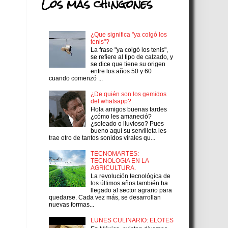
Los más chingones
¿Que significa "ya colgó los
tenis"?
La frase "ya colgó los tenis",
se refiere al tipo de calzado, y
se dice que tiene su origen
entre los años 50 y 60
cuando comenzó ...
¿De quién son los gemidos
del whatsapp?
Hola amigos buenas tardes
¿cómo les amaneció?
¿soleado o lluvioso? Pues
bueno aquí su servilleta les
trae otro de tantos sonidos virales qu...
TECNOMARTES:
TECNOLOGIA EN LA
AGRICULTURA.
La revolución tecnológica de
los últimos años también ha
llegado al sector agrario para
quedarse. Cada vez más, se desarrollan
nuevas formas...
LUNES CULINARIO: ELOTES