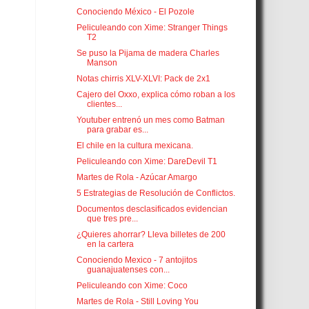
Conociendo México - El Pozole
Peliculeando con Xime: Stranger Things
T2
Se puso la Pijama de madera Charles
Manson
Notas chirris XLV-XLVI: Pack de 2x1
Cajero del Oxxo, explica cómo roban a los
clientes...
Youtuber entrenó un mes como Batman
para grabar es...
El chile en la cultura mexicana.
Peliculeando con Xime: DareDevil T1
Martes de Rola - Azúcar Amargo
5 Estrategias de Resolución de Conflictos.
Documentos desclasificados evidencian
que tres pre...
¿Quieres ahorrar? Lleva billetes de 200
en la cartera
Conociendo Mexico - 7 antojitos
guanajuatenses con...
Peliculeando con Xime: Coco
Martes de Rola - Still Loving You