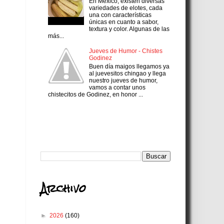
En México, existen diversas
variedades de elotes, cada
una con características
únicas en cuanto a sabor,
textura y color. Algunas de las
más...
Jueves de Humor - Chistes
Godinez
Buen día maigos llegamos ya
al juevesitos chingao y llega
nuestro jueves de humor,
vamos a contar unos
chistecitos de Godinez, en honor ...
Search
Archivo
►
2026
(160)