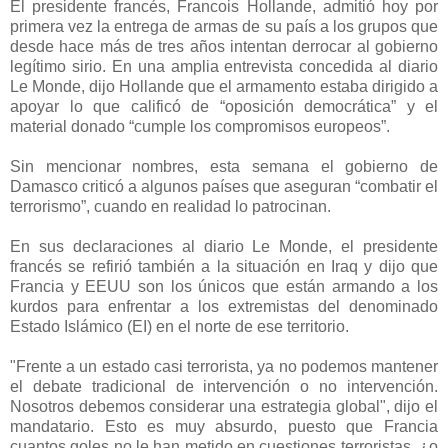
El presidente francés, Francois Hollande, admitió hoy por
primera vez la entrega de armas de su país a los grupos que
desde hace más de tres años intentan derrocar al gobierno
legítimo sirio.
En una amplia entrevista concedida al diario
Le Monde, dijo Hollande que el armamento estaba dirigido a
apoyar lo que calificó de “oposición democrática” y el
material donado “cumple los compromisos europeos”.
Sin mencionar nombres, esta semana el gobierno de
Damasco criticó a algunos países que aseguran “combatir el
terrorismo”, cuando en realidad lo patrocinan.
En sus declaraciones al diario Le Monde, el presidente
francés se refirió también a la situación en Iraq y dijo que
Francia y EEUU son los únicos que están armando a los
kurdos para enfrentar a los extremistas del denominado
Estado Islámico (EI) en el norte de ese territorio.
"Frente a un estado casi terrorista, ya no podemos mantener
el debate tradicional de intervención o no intervención.
Nosotros debemos considerar una estrategia global", dijo el
mandatario. Esto es muy absurdo, puesto que Francia
cuantos goles no le han metido en cuestiones terroristas, ¿o