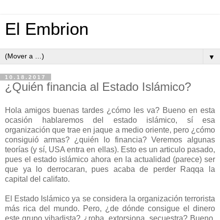
El Embrion
▼
10.18.2017
¿Quién financia al Estado Islámico?
Hola amigos buenas tardes ¿cómo les va? Bueno en esta
ocasión hablaremos del estado islámico, sí esa
organización que trae en jaque a medio oriente, pero ¿cómo
consiguió armas? ¿quién lo financia? Veremos algunas
teorías (y sí, USA entra en ellas). Esto es un articulo pasado,
pues el estado islámico ahora en la actualidad (parece) ser
que ya lo
derrocaran
, pues acaba de perder Raqqa la
capital del califato.
El Estado Islámico ya se considera la organización terrorista
más rica del mundo. Pero, ¿de dónde consigue el dinero
este grupo yihadista? ¿roba, extorsiona, secuestra? Bueno,