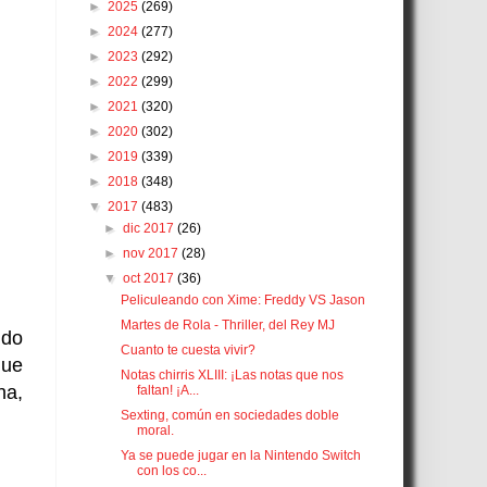
►
2025
(269)
►
2024
(277)
►
2023
(292)
►
2022
(299)
►
2021
(320)
►
2020
(302)
►
2019
(339)
►
2018
(348)
▼
2017
(483)
►
dic 2017
(26)
►
nov 2017
(28)
▼
oct 2017
(36)
Peliculeando con Xime: Freddy VS Jason
Martes de Rola - Thriller, del Rey MJ
ndo
Cuanto te cuesta vivir?
que
Notas chirris XLIII: ¡Las notas que nos
na,
faltan! ¡A...
Sexting, común en sociedades doble
moral.
Ya se puede jugar en la Nintendo Switch
con los co...