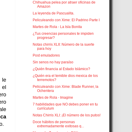
Chihuahua pelea por atraer oficinas de
Amazon
La leyenda de Pascualita.
Peliculeando con Xime: El Padrino Parte I
Martes de Rola - La Isla Bonita
¿Tus creencias personales te impiden
progresar?
Notas chirris XLII: Número de la suerte
para hoy
Post emuladores
Sin senos no hay paraíso
¿Quién financia al Estado Islámico?
¿Quién era el temible dios mexica de los
 le
terremotos?
 el
Peliculeando con Xime: Blade Runner, la
Ochentera
ero
Martes de Rola - Imagine
ero
7 habilidades que NO debes poner en tu
currículum
ale
Notas Chirris XLI: ¡El número de los putos!
nca
Doce hábitos de personas
o.
extremadamente exitosas q...