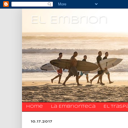
El Embrion
Home
La Embrionteca
El trasp
10.17.2017