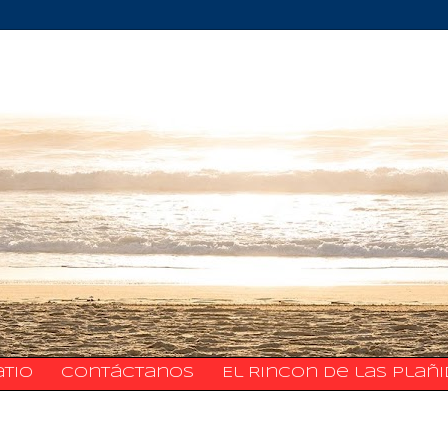
atio
​​​​​​​​​Contáctanos
El Rincon de las Plañ