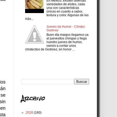
En México, existen diversas
variedades de elotes, cada
una con características
únicas en cuanto a sabor,
textura y color. Algunas de las
más...
Jueves de Humor - Chistes
Godinez
Buen día maigos llegamos ya
al juevesitos chingao y llega
nuestro jueves de humor,
vamos a contar unos
chistecitos de Godinez, en honor ...
Search
dos
tán
Archivo
 se
sin
 en
►
2026
(160)
sta