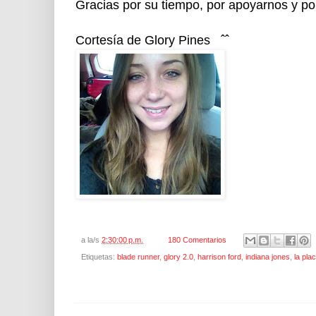
Gracias por su tiempo, por apoyarnos y por 
Cortesía de Glory Pines ˆˆ
a la/s
2:30:00 p.m.
180 Comentarios
Etiquetas:
blade runner
,
glory 2.0
,
harrison ford
,
indiana jones
,
la pla