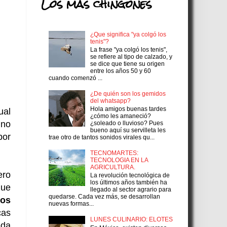
Los más chingones
¿Que significa "ya colgó los
tenis"?
La frase "ya colgó los tenis",
se refiere al tipo de calzado, y
se dice que tiene su origen
entre los años 50 y 60
cuando comenzó ...
¿De quién son los gemidos
del whatsapp?
Hola amigos buenas tardes
ual
¿cómo les amaneció?
 no
¿soleado o lluvioso? Pues
bueno aquí su servilleta les
por
trae otro de tantos sonidos virales qu...
TECNOMARTES:
TECNOLOGIA EN LA
AGRICULTURA.
ero
La revolución tecnológica de
los últimos años también ha
que
llegado al sector agrario para
quedarse. Cada vez más, se desarrollan
los
nuevas formas...
cas
LUNES CULINARIO: ELOTES
eda