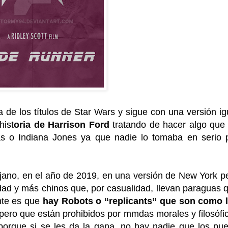
 de los títulos de Star Wars y sigue con una versión ig
hist
oria de Harrison Ford
tratando de hacer algo que
as o Indiana Jones ya que nadie lo tomaba en serio 
lejano, en el año de 2019, en una versión de New York p
ad y más chinos que, por casualidad, llevan paraguas 
ante es que
hay Robots o “replicants” que son como 
 pero que están prohibidos por mmdas morales y filosófi
porque si se les da la gana, no hay nadie que los pu