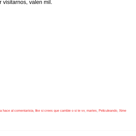
visitarnos, valen mil.
ca hace al comentarista
,
like si crees que cambie o si te vv
,
martes
,
Peliculeando
,
Xime