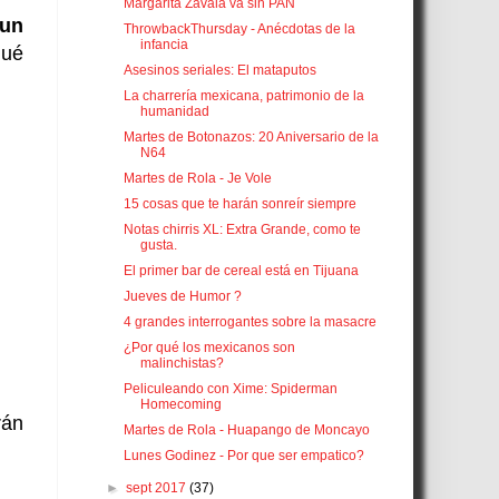
Margarita Zavala va sin PAN
 un
ThrowbackThursday - Anécdotas de la
infancia
qué
Asesinos seriales: El mataputos
La charrería mexicana, patrimonio de la
humanidad
Martes de Botonazos: 20 Aniversario de la
N64
Martes de Rola - Je Vole
15 cosas que te harán sonreír siempre
Notas chirris XL: Extra Grande, como te
gusta.
El primer bar de cereal está en Tijuana
Jueves de Humor ?
4 grandes interrogantes sobre la masacre
¿Por qué los mexicanos son
malinchistas?
Peliculeando con Xime: Spiderman
Homecoming
rán
Martes de Rola - Huapango de Moncayo
Lunes Godinez - Por que ser empatico?
►
sept 2017
(37)