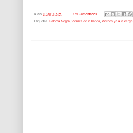
a la/s
10:30:00 a.m.
779 Comentarios
Etiquetas:
Paloma Negra
,
Viernes de la banda
,
Viernes ya a la verga