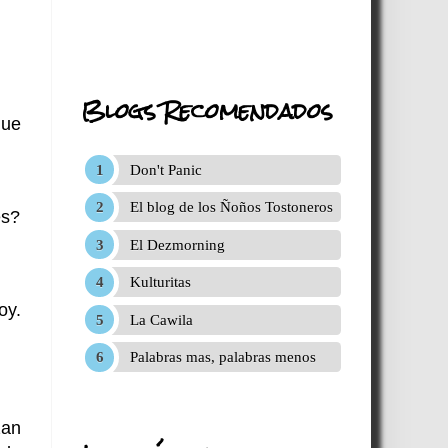
Blogs Recomendados
que
Don't Panic
El blog de los Ñoños Tostoneros
es?
El Dezmorning
Kulturitas
oy.
La Cawila
Palabras mas, palabras menos
zan