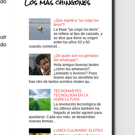
Los más chingones
ado
¿Que significa "ya colgó los
tenis"?
La frase "ya colgó los tenis",
se refiere al tipo de calzado, y
uir
se dice que tiene su origen
entre los años 50 y 60
ado
cuando comenzó ...
¿De quién son los gemidos
del whatsapp?
Hola amigos buenas tardes
¿cómo les amaneció?
¿soleado o lluvioso? Pues
bueno aquí su servilleta les
trae otro de tantos sonidos virales qu...
TECNOMARTES:
TECNOLOGIA EN LA
AGRICULTURA.
La revolución tecnológica de
los últimos años también ha
llegado al sector agrario para
quedarse. Cada vez más, se desarrollan
nuevas formas...
LUNES CULINARIO: ELOTES