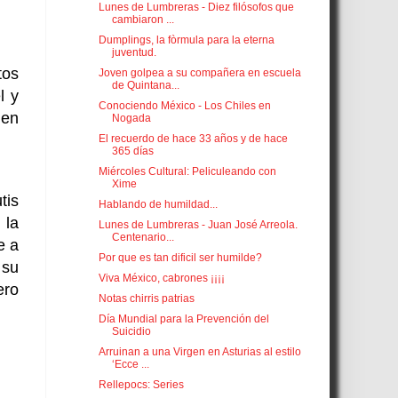
Lunes de Lumbreras - Diez filósofos que
cambiaron ...
Dumplings, la fòrmula para la eterna
juventud.
tos
Joven golpea a su compañera en escuela
de Quintana...
l y
Conociendo México - Los Chiles en
ien
Nogada
El recuerdo de hace 33 años y de hace
365 días
Miércoles Cultural: Peliculeando con
Xime
tis
Hablando de humildad...
 la
Lunes de Lumbreras - Juan José Arreola.
Centenario...
e a
Por que es tan dificil ser humilde?
 su
Viva México, cabrones ¡¡¡¡
ero
Notas chirris patrias
Día Mundial para la Prevención del
Suicidio
Arruinan a una Virgen en Asturias al estilo
‘Ecce ...
Rellepocs: Series