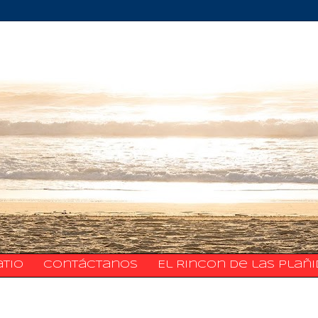
atio
​​​​​​​​​Contáctanos
El Rincon de las Plañ