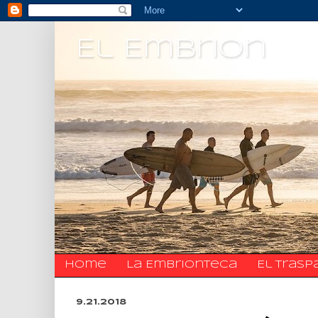
El Embrion
Home
La Embrionteca
El trasp
9.21.2018