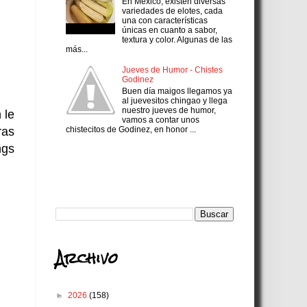
En México, existen diversas
variedades de elotes, cada
una con características
únicas en cuanto a sabor,
textura y color. Algunas de las
más...
Jueves de Humor - Chistes
Godinez
Buen día maigos llegamos ya
al juevesitos chingao y llega
nuestro jueves de humor,
 le
vamos a contar unos
chistecitos de Godinez, en honor ...
ras
ngs
Search
Archivo
►
2026
(158)