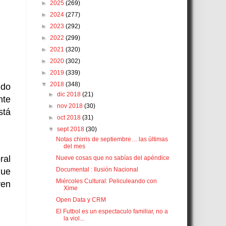
►
2025
(269)
►
2024
(277)
►
2023
(292)
►
2022
(299)
►
2021
(320)
►
2020
(302)
►
2019
(339)
▼
2018
(348)
ndo
►
dic 2018
(21)
nte
►
nov 2018
(30)
stá
►
oct 2018
(31)
▼
sept 2018
(30)
Notas chirris de septiembre… las últimas
del mes
ral
Nueve cosas que no sabías del apéndice
Documental : Ilusión Nacional
que
Miércoles Cultural: Peliculeando con
ven
Xime
Open Data y CRM
El Futbol es un espectaculo familiar, no a
la viol...