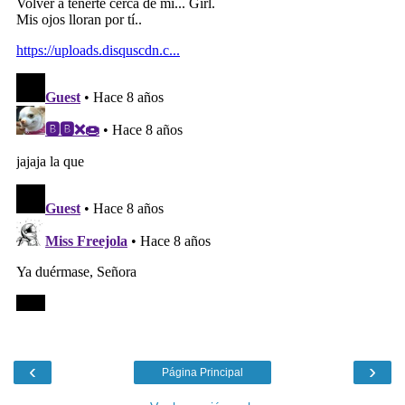
‹
›
Página Principal