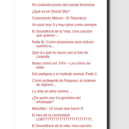
50 contradicciones del mundo femenino
¿Qué es un Shock Site?
Conociendo México - El Tepozteco
Un post muy X y muy qlero como siempre
El Soundtrack de tu Vida. Una canción
que quieres ...
Parte III : Como prepararse para inducir
sueños lu...
Qué sí y qué no hacer con tu foto de
LinkedIn
Notas chirris vol. XXV – Las chirris de
plata
Del pedigree y el maltrato animal. Parte 2.
Cómo protegerte de Pegasus, el sistema
de vigilanc...
La vida se abre camino ...
¿De quién son los gemidos del
whatsapp?
Mazatlán : 10 cosas que hacer !!!
El mes de la comunidad
LGBTTTTTTTTTTTTTTTTTTTTTTTT...
El Soundtrack de tu vida. Una canción