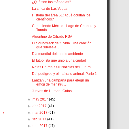
¿Qué son los mándalas?
La chica de Las Vegas
Historia del área 51: ¿qué ocultan los
científicos?
Conociendo México - Lago de Chapala y
Tonalá
Algoritmo de Cifrado RSA
El Soundtrack de tu vida. Una canción
que sueles e...
Día mundial del medio ambiente.
El futbolista que unió a una ciudad
Notas Chirris XXII: Noticias del Futuro
Del pedigree y el maltrato animal. Parte 1
Lanzan una campaña para elegir un
emoji de menstru...
Jueves de Humor - Gatos
►
may 2017
(45)
►
abr 2017
(41)
►
mar 2017
(51)
gua
►
feb 2017
(41)
►
ene 2017
(47)