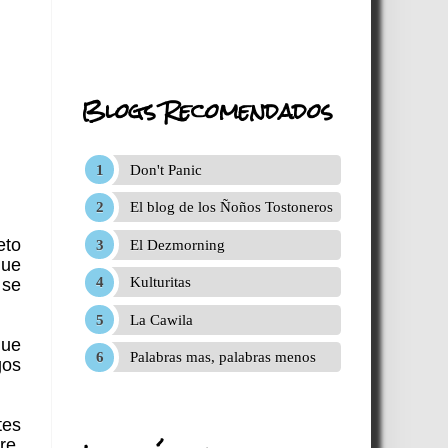
Blogs Recomendados
Don't Panic
El blog de los Ñoños Tostoneros
eto
El Dezmorning
que
Kulturitas
 se
La Cawila
que
Palabras mas, palabras menos
gos
tes
re,