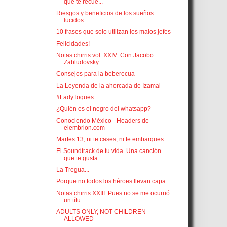
que te recue...
Riesgos y beneficios de los sueños
lucidos
10 frases que solo utilizan los malos jefes
Felicidades!
Notas chirris vol. XXIV: Con Jacobo
Zabludovsky
Consejos para la beberecua
La Leyenda de la ahorcada de Izamal
#LadyToques
¿Quién es el negro del whatsapp?
Conociendo México - Headers de
elembrion.com
Martes 13, ni te cases, ni te embarques
El Soundtrack de tu vida. Una canción
que te gusta...
La Tregua...
Porque no todos los héroes llevan capa.
Notas chirris XXIII: Pues no se me ocurrió
un títu...
ADULTS ONLY, NOT CHILDREN
ALLOWED