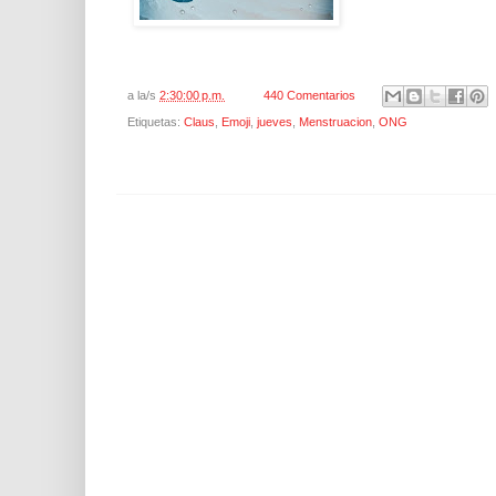
a la/s
2:30:00 p.m.
440 Comentarios
Etiquetas:
Claus
,
Emoji
,
jueves
,
Menstruacion
,
ONG