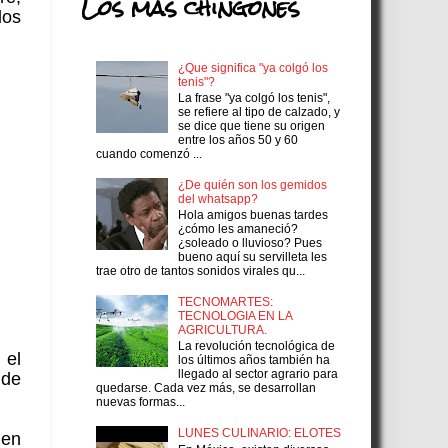
Los más chingones
los
¿Que significa "ya colgó los
tenis"?
La frase "ya colgó los tenis",
se refiere al tipo de calzado, y
se dice que tiene su origen
entre los años 50 y 60
cuando comenzó ...
¿De quién son los gemidos
del whatsapp?
Hola amigos buenas tardes
¿cómo les amaneció?
¿soleado o lluvioso? Pues
bueno aquí su servilleta les
trae otro de tantos sonidos virales qu...
TECNOMARTES:
TECNOLOGIA EN LA
AGRICULTURA.
La revolución tecnológica de
 el
los últimos años también ha
llegado al sector agrario para
 de
quedarse. Cada vez más, se desarrollan
nuevas formas...
LUNES CULINARIO: ELOTES
 en